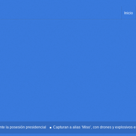
Inicio
 posesión presidencial
Capturan a alias ‘Miso’, con drones y explosivos en Pal