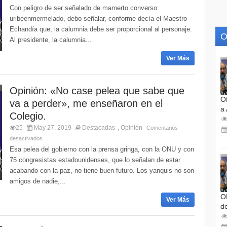
Con peligro de ser señalado de mamerto converso
uribeenmermelado, debo señalar, conforme decía el Maestro
Echandía que, la calumnia debe ser proporcional al personaje.
O
Al presidente, la calumnia...
Ver Más
Opinión: «No case pelea que sabe que
O
va a perder», me enseñaron en el
a
Colegio.
25
May 27, 2019
Destacadas
Opinión
,
Comentarios
desactivados
Esa pelea del gobierno con la prensa gringa, con la ONU y con
75 congresistas estadounidenses, que lo señalan de estar
acabando con la paz, no tiene buen futuro. Los yanquis no son
amigos de nadie,...
O
Ver Más
d