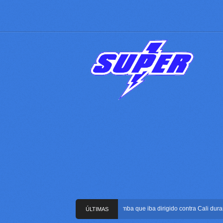
Frustran atentado con bus bomba que iba dirigido contra Cali durante la
ÚLTIMAS