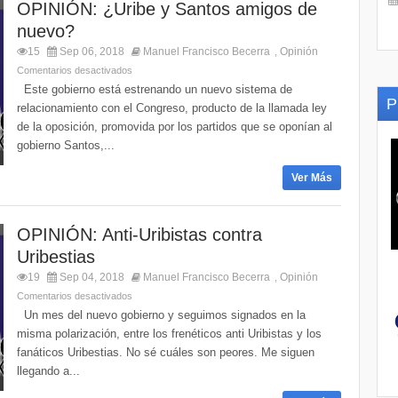
OPINIÓN: ¿Uribe y Santos amigos de
nuevo?
15
Sep 06, 2018
Manuel Francisco Becerra
Opinión
,
Comentarios desactivados
Este gobierno está estrenando un nuevo sistema de
P
relacionamiento con el Congreso, producto de la llamada ley
de la oposición, promovida por los partidos que se oponían al
gobierno Santos,...
Ver Más
OPINIÓN: Anti-Uribistas contra
Uribestias
19
Sep 04, 2018
Manuel Francisco Becerra
Opinión
,
Comentarios desactivados
Un mes del nuevo gobierno y seguimos signados en la
misma polarización, entre los frenéticos anti Uribistas y los
fanáticos Uribestias. No sé cuáles son peores. Me siguen
llegando a...