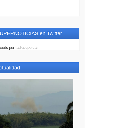
UPERNOTICIAS en Twitter
eets por radiosupercali
ctualidad