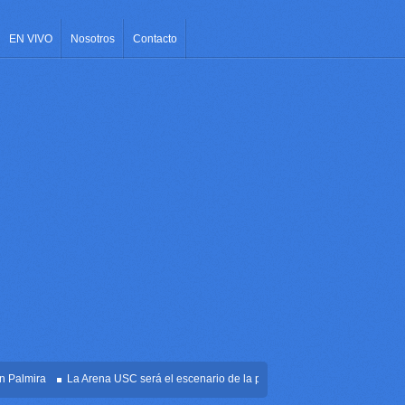
EN VIVO
Nosotros
Contacto
mira
La Arena USC será el escenario de la posesión presidencial de Abelardo de