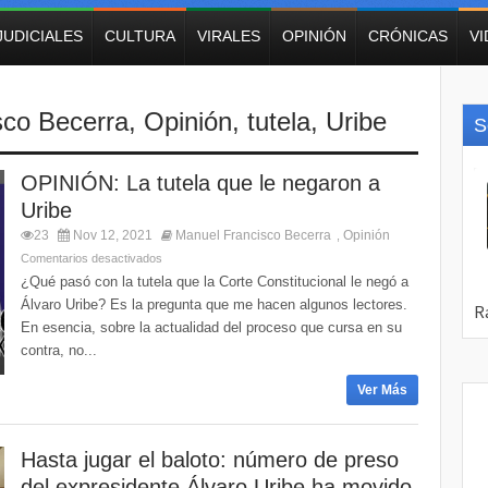
JUDICIALES
CULTURA
VIRALES
OPINIÓN
CRÓNICAS
V
sco Becerra
,
Opinión
,
tutela
,
Uribe
S
OPINIÓN: La tutela que le negaron a
Uribe
23
Nov 12, 2021
Manuel Francisco Becerra
Opinión
,
Comentarios desactivados
¿Qué pasó con la tutela que la Corte Constitucional le negó a
Álvaro Uribe? Es la pregunta que me hacen algunos lectores.
En esencia, sobre la actualidad del proceso que cursa en su
contra, no...
Ver Más
Hasta jugar el baloto: número de preso
del expresidente Álvaro Uribe ha movido