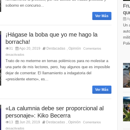
Fr
soborno en concurso...
que
Ver Más
Ag
Un a
auto
¡Hágase la boba que yo me hago la
mili
borracha!
Poli
31
Ago 20, 2019
Destacadas
Opinión
,
Comentarios
desactivados
Trato de no meterme en temas polémicos para no molestar a
una parte de mis lectores, pero, hay algunos que es imposible
dejar de comentar. El llamamiento a indagatoria del
«presidente eterno», es...
Ver Más
«La calumnia debe ser proporcional al
personaje»: Kiko Becerra
13
Jun 20, 2019
Destacadas
Opinión
,
Comentarios
desactivados