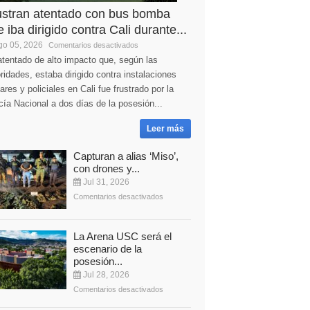
ustran atentado con bus bomba
 iba dirigido contra Cali durante...
o 05, 2026
Comentarios desactivados
tentado de alto impacto que, según las
ridades, estaba dirigido contra instalaciones
tares y policiales en Cali fue frustrado por la
cía Nacional a dos días de la posesión...
Leer más
Capturan a alias ‘Miso’,
con drones y...
Jul 31, 2026
Comentarios desactivados
La Arena USC será el
escenario de la
posesión...
Jul 28, 2026
Comentarios desactivados