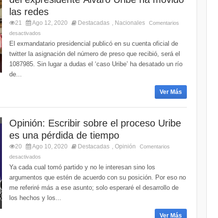
las redes
21
Ago 12, 2020
Destacadas
Nacionales
,
Comentarios
desactivados
El exmandatario presidencial publicó en su cuenta oficial de
twitter la asignación del número de preso que recibió, será el
1087985. Sin lugar a dudas el ‘caso Uribe’ ha desatado un río
de...
Ver Más
Opinión: Escribir sobre el proceso Uribe
es una pérdida de tiempo
20
Ago 10, 2020
Destacadas
Opinión
,
Comentarios
desactivados
Ya cada cual tomó partido y no le interesan sino los
argumentos que estén de acuerdo con su posición. Por eso no
me referiré más a ese asunto; solo esperaré el desarrollo de
los hechos y los...
Ver Más