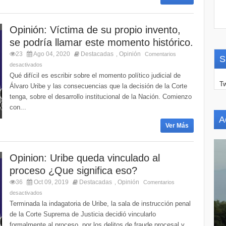
Opinión: Víctima de su propio invento,
se podría llamar este momento histórico.
23
Ago 04, 2020
Destacadas
Opinión
,
Comentarios
S
desactivados
Qué difícil es escribir sobre el momento político judicial de
Tw
Álvaro Uribe y las consecuencias que la decisión de la Corte
tenga, sobre el desarrollo institucional de la Nación. Comienzo
con...
A
Ver Más
Opinion: Uribe queda vinculado al
proceso ¿Que significa eso?
36
Oct 09, 2019
Destacadas
Opinión
,
Comentarios
desactivados
Terminada la indagatoria de Uribe, la sala de instrucción penal
de la Corte Suprema de Justicia decidió vincularlo
formalmente al proceso, por los delitos de fraude procesal y