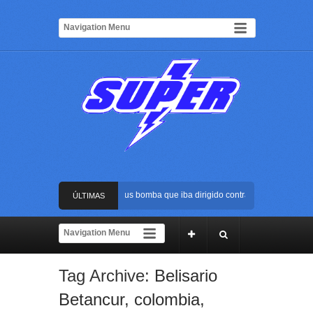
Frustran atentado con bus bomba que iba dirigido contra Cali durante la po
ÚLTIMAS
La Arena USC será el escenario de la posesión presidencial de Abelardo de
NOTICIAS
Golpe al ELN: capturan en Buenaventura a presunto reclutador de menores 
Tag Archive:
Belisario
Rápida reacción policial evitó que presunto agresor escapara tras atacar a 
Betancur
,
colombia
,
Frustran atentado con bus bomba que iba dirigido contra Cali durante la po