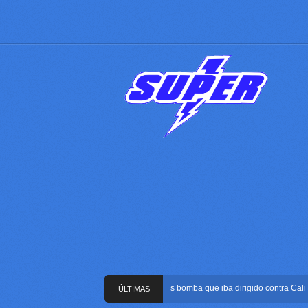
Frustran atentado con bus bomba que iba dirigido contra Cali duran
ÚLTIMAS