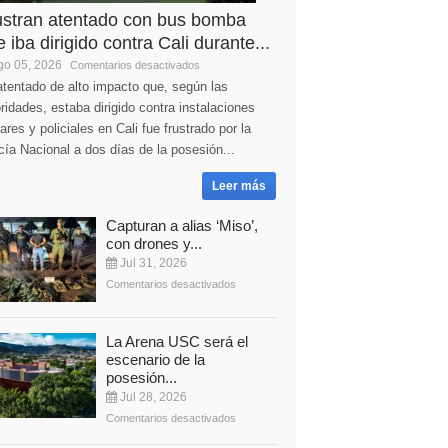
ustran atentado con bus bomba
 iba dirigido contra Cali durante...
o 05, 2026
Comentarios desactivados
tentado de alto impacto que, según las
ridades, estaba dirigido contra instalaciones
tares y policiales en Cali fue frustrado por la
cía Nacional a dos días de la posesión...
Leer más
Capturan a alias ‘Miso’,
con drones y...
Jul 31, 2026
Comentarios desactivados
La Arena USC será el
escenario de la
posesión...
Jul 28, 2026
Comentarios desactivados