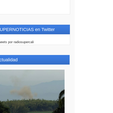
UPERNOTICIAS en Twitter
eets por radiosupercali
ctualidad