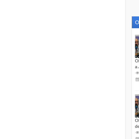
O
O
a
O
d