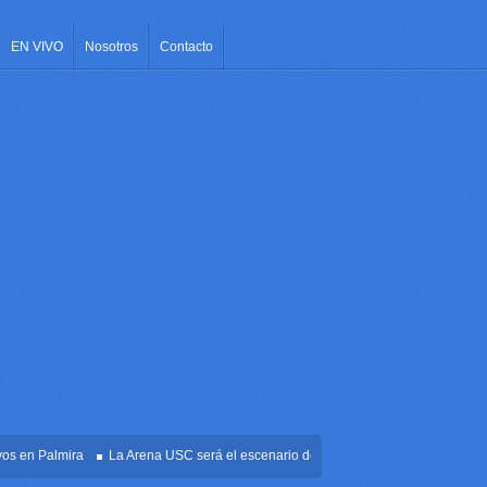
EN VIVO
Nosotros
Contacto
n Palmira
La Arena USC será el escenario de la posesión presidencial de Abelar