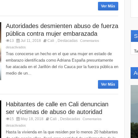
Ver Más
Autoridades desmienten abuso de fuerza
pública contra mujer embarazada
S
13
Jul 11, 2018
Cali
Destacadas
,
Comentarios
desactivados
Tw
Tras conocerse un hecho en el que una mujer en estado de
embarazo identificada como Adriana España presuntamente
fue atacada en el Jarillón del río Cauca por la fuerza pública en
A
medio de un...
Ver Más
Habitantes de calle en Cali denuncian
ser víctimas de abuso de autoridad
15
May 18, 2018
Cali
Destacadas
,
Comentarios
desactivados
Hasta la vivienda en la que residen por lo menos 20 habitantes