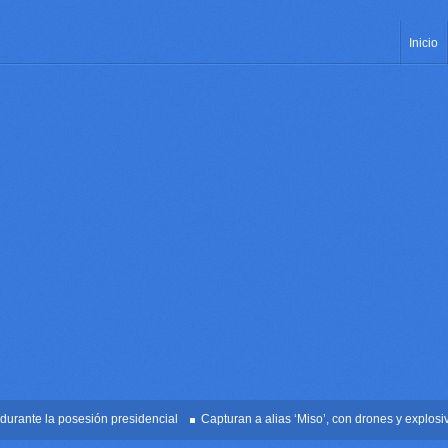
Inicio
te la posesión presidencial
Capturan a alias ‘Miso’, con drones y explosivos e