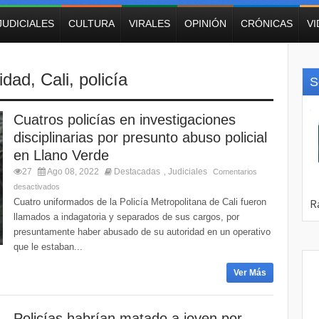
JUDICIALES
CULTURA
VIRALES
OPINIÓN
CRÓNICAS
V
idad
,
Cali
,
policía
S
Cuatros policías en investigaciones
disciplinarias por presunto abuso policial
en Llano Verde
27
Ago 08, 2022
Destacadas
Judiciales
,
Comentarios
desactivados
Cuatro uniformados de la Policía Metropolitana de Cali fueron
llamados a indagatoria y separados de sus cargos, por
presuntamente haber abusado de su autoridad en un operativo
que le estaban...
Ver Más
Policías habrían matado a joven por