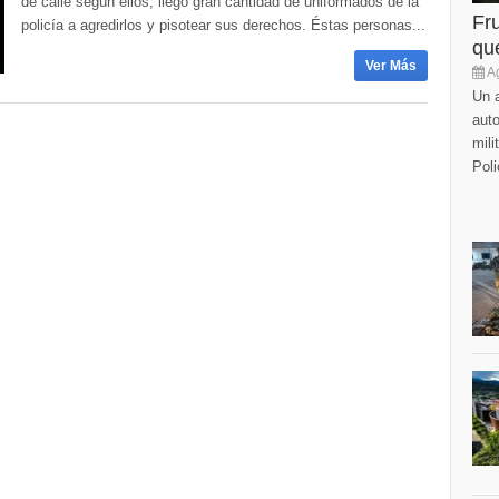
de calle según ellos, llegó gran cantidad de uniformados de la
Fr
policía a agredirlos y pisotear sus derechos. Éstas personas...
que
Ver Más
Ag
Un a
auto
mili
Poli