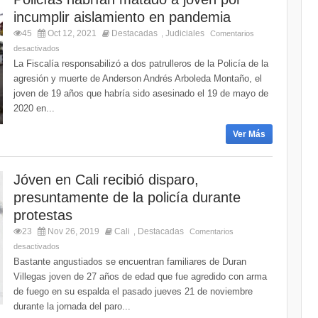
incumplir aislamiento en pandemia
45
Oct 12, 2021
Destacadas
Judiciales
,
Comentarios
desactivados
La Fiscalía responsabilizó a dos patrulleros de la Policía de la
agresión y muerte de Anderson Andrés Arboleda Montaño, el
joven de 19 años que habría sido asesinado el 19 de mayo de
2020 en...
Ver Más
Jóven en Cali recibió disparo,
presuntamente de la policía durante
protestas
23
Nov 26, 2019
Cali
Destacadas
,
Comentarios
desactivados
Bastante angustiados se encuentran familiares de Duran
Villegas joven de 27 años de edad que fue agredido con arma
de fuego en su espalda el pasado jueves 21 de noviembre
durante la jornada del paro...