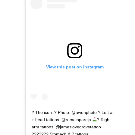
View this post on Instagram
? The icon. ? Photo: @awenphoto ? Left arm
+ head tattoos: @romainpareja
? Right
arm tattoos: @jameslovegrovetattoo
??????? Stomach & ?
tattoos: