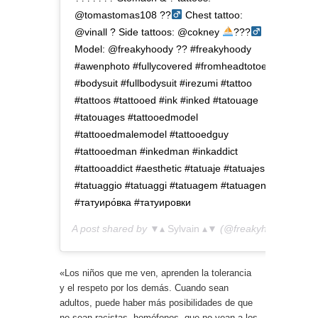
@tomastomas108 ??‍
Chest tattoo:
@vinall ? Side tattoos: @cokney
?
??‍
Model: @freakyhoody ?? #freakyhoody
#awenphoto #fullycovered #fromheadtotoe
#bodysuit #fullbodysuit #irezumi #tattoo
#tattoos #tattooed #ink #inked #tatouage
#tatouages #tattooedmodel
#tattooedmalemodel #tattooedguy
#tattooedman #inkedman #inkaddict
#tattooaddict #aesthetic #tatuaje #tatuajes
#tatuaggio #tatuaggi #tatuagem #tatuagens
#татуиро́вка #татуировки
A post shared by
▼▴ Sylvain ▴▼
(@freakyhoody) on
M
«Los niños que me ven, aprenden la tolerancia
y el respeto por los demás. Cuando sean
adultos, puede haber más posibilidades de que
no sean racistas, homófonos, que no vean a los