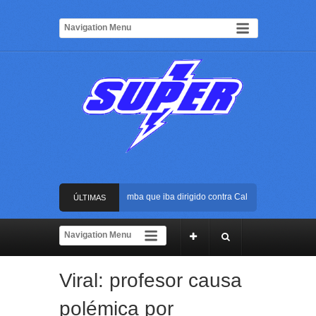
Frustran atentado con bus bomba que iba dirigido contra Cali durante la posesión
ÚLTIMAS
La Arena USC será el escenario de la posesión presidencial de Abelardo de la Esp
NOTICIAS
Golpe al ELN: capturan en Buenaventura a presunto reclutador de menores y artic
Viral: profesor causa
Rápida reacción policial evitó que presunto agresor escapara tras atacar a una mu
polémica por
Frustran atentado con bus bomba que iba dirigido contra Cali durante la posesión