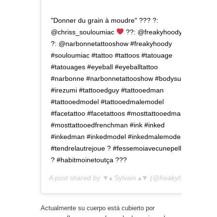
"Donner du grain à moudre" ??? ?:
@chriss_souloumiac
??: @freakyhoody
?: @narbonnetattooshow #freakyhoody
#souloumiac #tattoo #tattoos #tatouage
#tatouages #eyeball #eyeballtattoo
#narbonne #narbonnetattooshow #bodysuit
#irezumi #tattooedguy #tattooedman
#tattooedmodel #tattooedmalemodel
#facetattoo #facetattoos #mosttattooedman
#mosttattooedfrenchman #ink #inked
#inkedman #inkedmodel #inkedmalemodel
#tendrelautrejoue ? #fessemoiavecunepelle
? #habitmoinetoutça ??‍?
A post shared by
▼▴ Sylvain ▴▼
(@freakyhoody) on
S
Actualmente su cuerpo está cubierto por