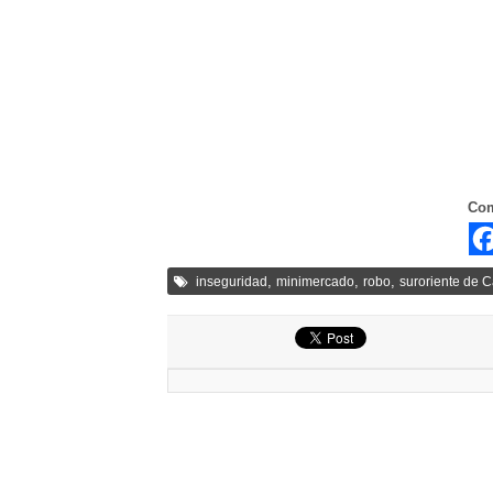
Com
,
,
,
inseguridad
minimercado
robo
suroriente de C