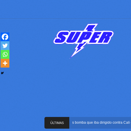
Frustran atentado con bus bomba que iba dirigido contra Cali duran
ÚLTIMAS