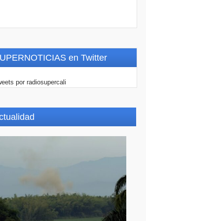
UPERNOTICIAS en Twitter
eets por radiosupercali
ctualidad