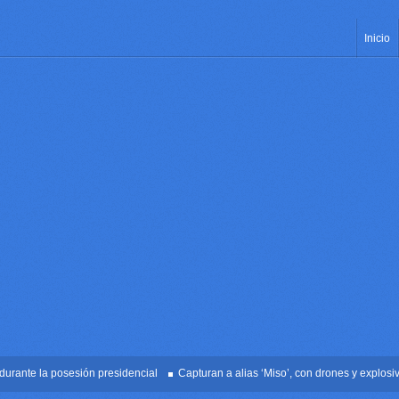
Inicio
te la posesión presidencial
Capturan a alias ‘Miso’, con drones y explosivos e