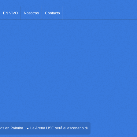
EN VIVO
Nosotros
Contacto
n Palmira
La Arena USC será el escenario de la posesión presidencial de Abelar