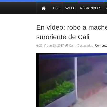
NOTICIAS
CALI
VALLE
NACIONALES
En vídeo: robo a mach
suroriente de Cali
,
Comenta
26
Jun 23, 2017
Cali
Destacadas