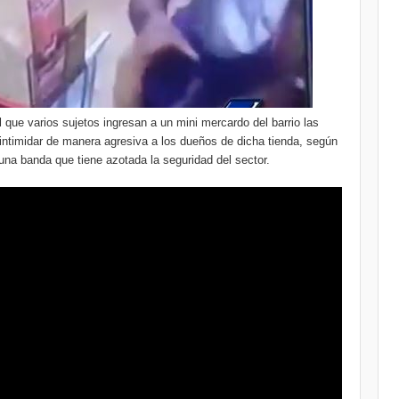
que varios sujetos ingresan a un mini mercardo del barrio las
 intimidar de manera agresiva a los dueños de dicha tienda, según
una banda que tiene azotada la seguridad del sector.