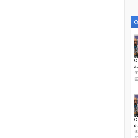
O
O
a
O
d