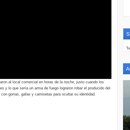
S
Tw
A
ron al local comercial en horas de la noche, justo cuando los
es y lo que sería un arma de fuego lograron robar el producido del
s con gorras, gafas y camisetas para ocultar su identidad.