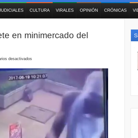
JUDICIALES
CULTURA
VIRALES
OPINIÓN
CRÓNICAS
V
ete en minimercado del
S
rios desactivados