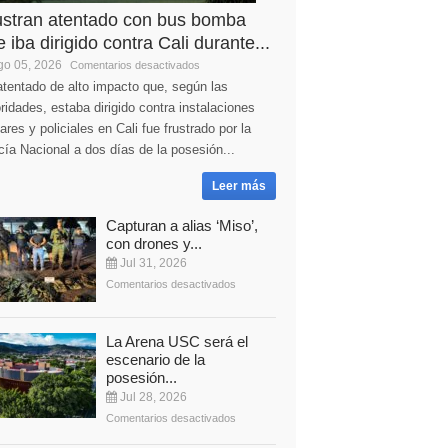
ustran atentado con bus bomba
 iba dirigido contra Cali durante...
o 05, 2026
Comentarios desactivados
tentado de alto impacto que, según las
ridades, estaba dirigido contra instalaciones
tares y policiales en Cali fue frustrado por la
cía Nacional a dos días de la posesión...
Leer más
Capturan a alias ‘Miso’,
con drones y...
Jul 31, 2026
Comentarios desactivados
La Arena USC será el
escenario de la
posesión...
Jul 28, 2026
Comentarios desactivados