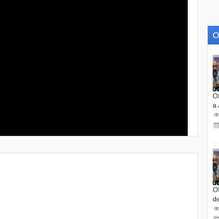
O
O
a
O
d