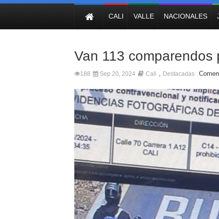
NOTICIAS
CALI
VALLE
NACIONALES
Van 113 comparendos por
,
Coment
188
Sep 20, 2024
Cali
Destacadas