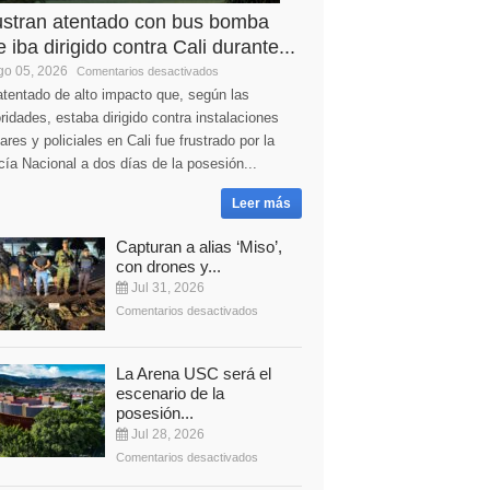
ustran atentado con bus bomba
 iba dirigido contra Cali durante...
o 05, 2026
Comentarios desactivados
tentado de alto impacto que, según las
ridades, estaba dirigido contra instalaciones
tares y policiales en Cali fue frustrado por la
cía Nacional a dos días de la posesión...
Leer más
Capturan a alias ‘Miso’,
con drones y...
Jul 31, 2026
Comentarios desactivados
La Arena USC será el
escenario de la
posesión...
Jul 28, 2026
Comentarios desactivados