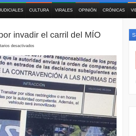
JUDICIALES
CULTURA
VIRALES
OPINIÓN
CRÓNICAS
V
 invadir el carril del MÍO
S
arios desactivados