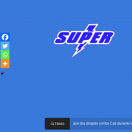
Frustran atentado con bus bomba que iba dirigido contra Cali durante la pose
ÚLTIMAS