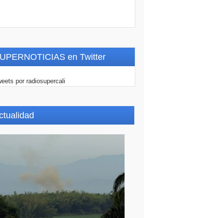
UPERNOTICIAS en Twitter
eets por radiosupercali
ctualidad