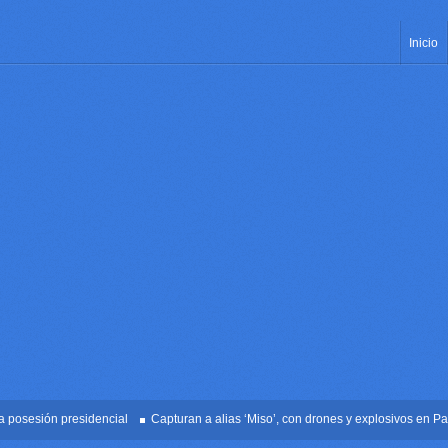
Inicio
sión presidencial
Capturan a alias ‘Miso’, con drones y explosivos en Palmira