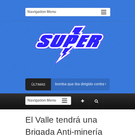
Frustran atentado con bus bomba que iba dirigido contra Cali durante la poses
ÚLTIMAS
La Arena USC será el escenario de la posesión presidencial de Abelardo de la 
NOTICIAS
Golpe al ELN: capturan en Buenaventura a presunto reclutador de menores y a
El Valle tendrá una
Rápida reacción policial evitó que presunto agresor escapara tras atacar a una
Brigada Anti-minería
Frustran atentado con bus bomba que iba dirigido contra Cali durante la poses