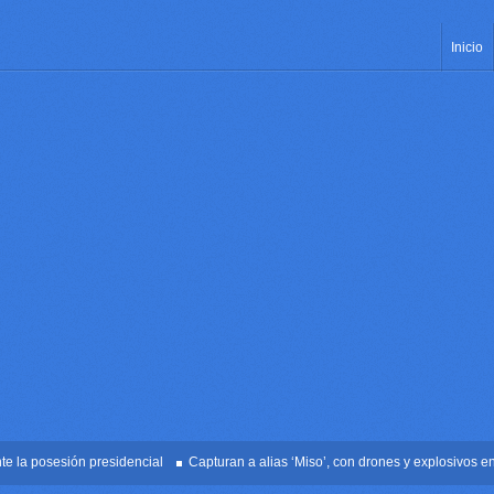
Inicio
 posesión presidencial
Capturan a alias ‘Miso’, con drones y explosivos en Pal