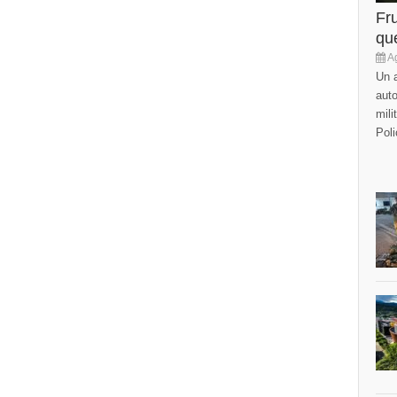
Fr
que
Ag
Un a
auto
mili
Poli