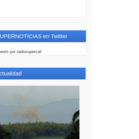
UPERNOTICIAS en Twitter
eets por radiosupercali
ctualidad