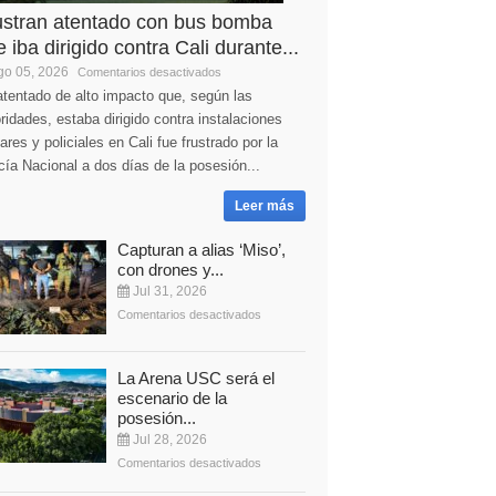
ustran atentado con bus bomba
 iba dirigido contra Cali durante...
o 05, 2026
Comentarios desactivados
tentado de alto impacto que, según las
ridades, estaba dirigido contra instalaciones
tares y policiales en Cali fue frustrado por la
cía Nacional a dos días de la posesión...
Leer más
Capturan a alias ‘Miso’,
con drones y...
Jul 31, 2026
Comentarios desactivados
La Arena USC será el
escenario de la
posesión...
Jul 28, 2026
Comentarios desactivados