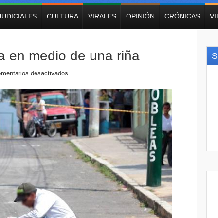
JUDICIALES
CULTURA
VIRALES
OPINIÓN
CRÓNICAS
V
da en medio de una riña
S
mentarios desactivados