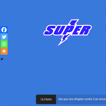
Frustran atentado con bus bomba que iba dirigido contra Cali durante la
ÚLTIMAS