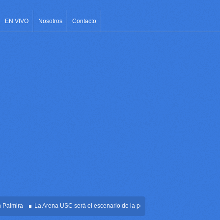
EN VIVO
Nosotros
Contacto
mira
La Arena USC será el escenario de la posesión presidencial de Abelardo de