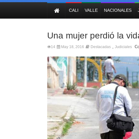
NOTICIAS
CALI
VALLE
NACIONALES
Una mujer perdió la vi
,
Co
14
May 18, 2016
Destacadas
Judiciales