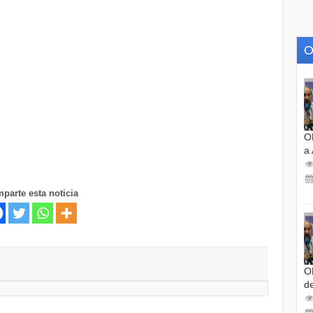
O
O
a
parte esta noticia
O
d