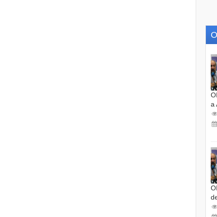
O
O
a
O
d