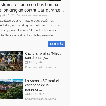
ustran atentado con bus bomba
 iba dirigido contra Cali durante...
o 05, 2026
Comentarios desactivados
tentado de alto impacto que, según las
ridades, estaba dirigido contra instalaciones
tares y policiales en Cali fue frustrado por la
cía Nacional a dos días de la posesión...
Leer más
Capturan a alias ‘Miso’,
con drones y...
Jul 31, 2026
Comentarios desactivados
La Arena USC será el
escenario de la
posesión...
Jul 28, 2026
Comentarios desactivados