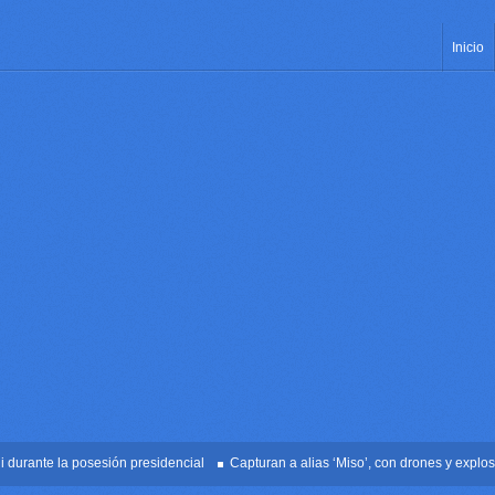
Inicio
nte la posesión presidencial
Capturan a alias ‘Miso’, con drones y explosivos 