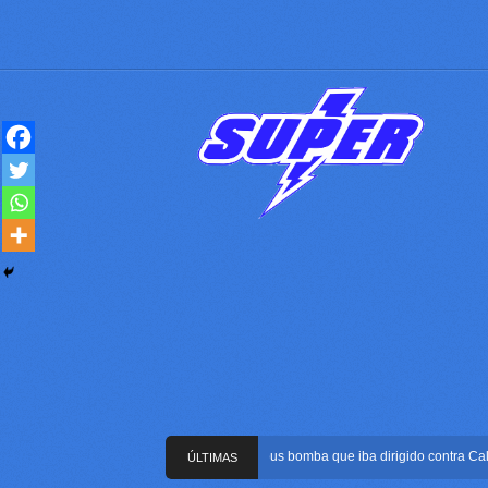
Frustran atentado con bus bomba que iba dirigido contra Cali dura
ÚLTIMAS