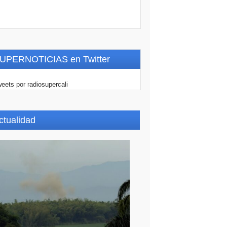
UPERNOTICIAS en Twitter
eets por radiosupercali
ctualidad