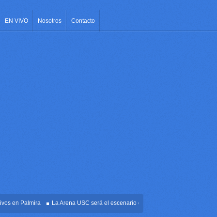
EN VIVO
Nosotros
Contacto
en Palmira
La Arena USC será el escenario de la posesión presidencial de Abela