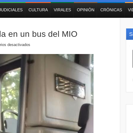
JUDICIALES
CULTURA
VIRALES
OPINIÓN
CRÓNICAS
V
da en un bus del MIO
S
ios desactivados