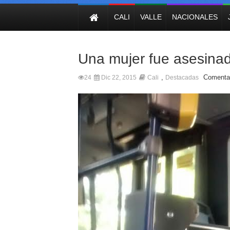
NOTICIAS
CALI
VALLE
NACIONALES
Una mujer fue asesina
,
Comentar
24
Dic 22, 2015
Cali
Destacadas