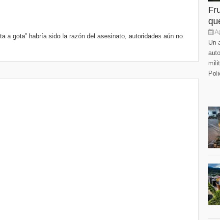
Fr
que
Ag
ta a gota” habría sido la razón del asesinato, autoridades aún no
Un a
auto
mili
Poli