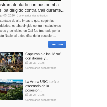
ustran atentado con bus bomba
 iba dirigido contra Cali durante...
o 05, 2026
Comentarios desactivados
tentado de alto impacto que, según las
ridades, estaba dirigido contra instalaciones
tares y policiales en Cali fue frustrado por la
cía Nacional a dos días de la posesión...
Leer más
Capturan a alias ‘Miso’,
con drones y...
Jul 31, 2026
Comentarios desactivados
La Arena USC será el
escenario de la
posesión...
Jul 28, 2026
Comentarios desactivados