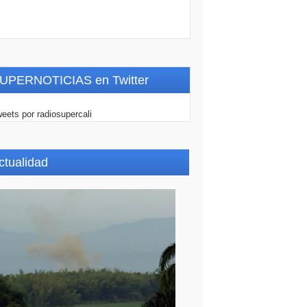
UPERNOTICIAS en Twitter
eets por radiosupercali
ctualidad