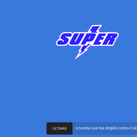
Frustran atentado con bus bomba que iba dirigido contra Cali dur
ÚLTIMAS