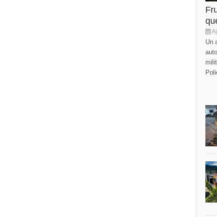
Fr
que
Ag
Un a
auto
mili
Poli