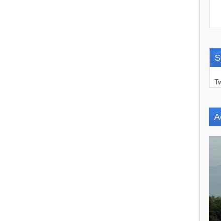
S
Tw
A