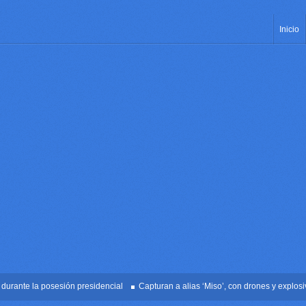
Inicio
ante la posesión presidencial
Capturan a alias ‘Miso’, con drones y explosivos