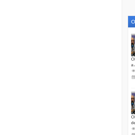
O
O
a
O
d