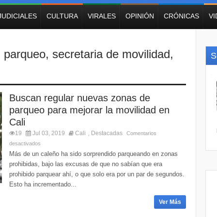
JUDICIALES
CULTURA
VIRALES
OPINIÓN
CRÓNICAS
V
,
parqueo
,
secretaria de movilidad
,
S
Buscan regular nuevas zonas de
parqueo para mejorar la movilidad en
Cali
19
Jul 03, 2019
Cali
Destacadas
,
Comentarios
desactivados
Más de un caleño ha sido sorprendido parqueando en zonas
prohibidas, bajo las excusas de que no sabían que era
prohibido parquear ahí, o que solo era por un par de segundos.
Esto ha incrementado...
Ver Más