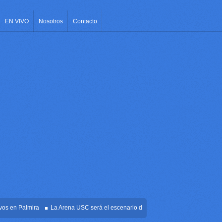
EN VIVO
Nosotros
Contacto
 en Palmira
La Arena USC será el escenario de la posesión presidencial de Abel