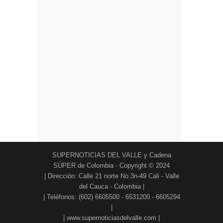
SUPERNOTICIAS DEL VALLE y Cadena
SÚPER de Colombia - Copyright © 2024
| Dirección: Calle 21 norte No.3n-49 Cali - Valle
del Cauca - Colombia |
| Teléfonos: (602) 6605500 - 6531200 - 6605294
|
| www.supernoticiasdelvalle.com |