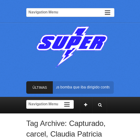
Frustran atentado con bus bomba que iba dirigido contra Cali durante la po
ÚLTIMAS
La Arena USC será el escenario de la posesión presidencial de Abelardo de 
NOTICIAS
Golpe al ELN: capturan en Buenaventura a presunto reclutador de menores y
Tag Archive:
Capturado
,
Rápida reacción policial evitó que presunto agresor escapara tras atacar a 
carcel
,
Claudia Patricia
Frustran atentado con bus bomba que iba dirigido contra Cali durante la po