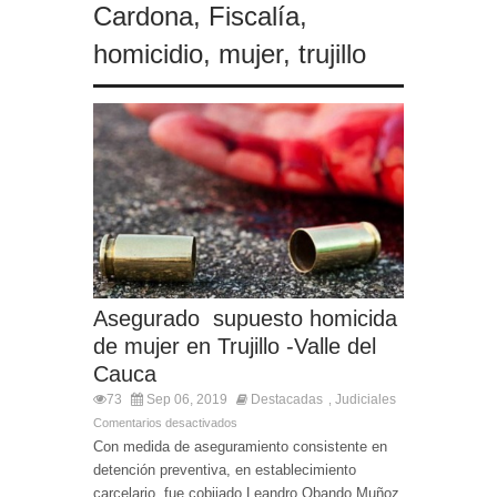
Cardona
,
Fiscalía
,
homicidio
,
mujer
,
trujillo
Asegurado supuesto homicida
de mujer en Trujillo -Valle del
Cauca
73
Sep 06, 2019
Destacadas
Judiciales
,
Comentarios desactivados
Con medida de aseguramiento consistente en
detención preventiva, en establecimiento
carcelario, fue cobijado Leandro Obando Muñoz,