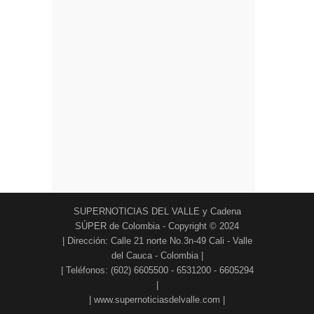
SUPERNOTICIAS DEL VALLE y Cadena
SÚPER de Colombia - Copyright © 2024
| Dirección: Calle 21 norte No.3n-49 Cali - Valle
del Cauca - Colombia |
| Teléfonos: (602) 6605500 - 6531200 - 6605294
|
| www.supernoticiasdelvalle.com |