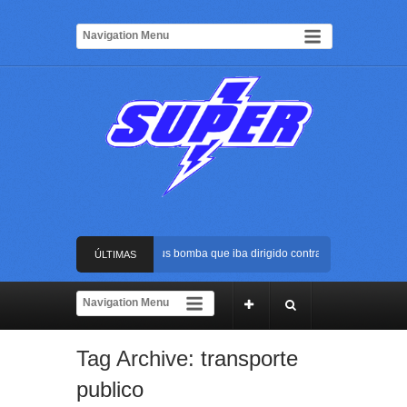
Frustran atentado con bus bomba que iba dirigido contra Cali durante la po
ÚLTIMAS
La Arena USC será el escenario de la posesión presidencial de Abelardo de 
NOTICIAS
Golpe al ELN: capturan en Buenaventura a presunto reclutador de menores y
Tag Archive:
transporte
Rápida reacción policial evitó que presunto agresor escapara tras atacar a 
publico
Frustran atentado con bus bomba que iba dirigido contra Cali durante la po