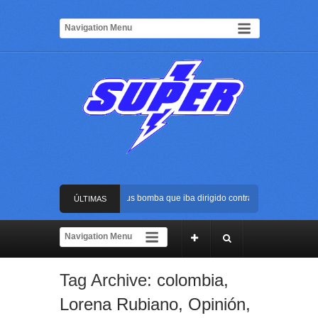
Frustran atentado con bus bomba que iba dirigido contra Cali durante la po
ÚLTIMAS
La Arena USC será el escenario de la posesión presidencial de Abelardo de 
NOTICIAS
Golpe al ELN: capturan en Buenaventura a presunto reclutador de menores 
Tag Archive:
colombia
,
Rápida reacción policial evitó que presunto agresor escapara tras atacar a 
Lorena Rubiano
,
Opinión
,
Frustran atentado con bus bomba que iba dirigido contra Cali durante la po