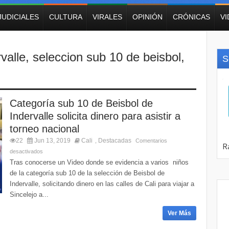
JUDICIALES
CULTURA
VIRALES
OPINIÓN
CRÓNICAS
V
valle
,
seleccion sub 10 de beisbol
,
S
Categoría sub 10 de Beisbol de
Indervalle solicita dinero para asistir a
torneo nacional
22
Jun 13, 2019
Cali
Destacadas
,
Comentarios
desactivados
Tras conocerse un Video donde se evidencia a varios niños
de la categoría sub 10 de la selección de Beisbol de
Indervalle, solicitando dinero en las calles de Cali para viajar a
Sincelejo a...
Ver Más