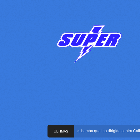
Frustran atentado con bus bomba que iba dirigido contra Cali dura
ÚLTIMAS