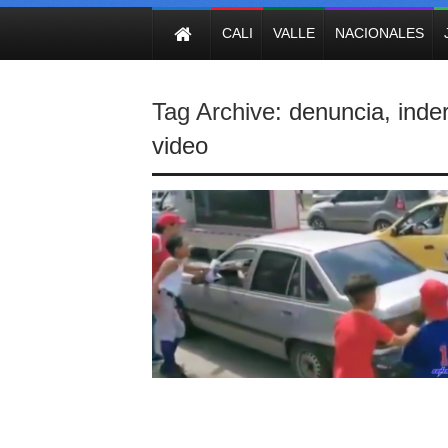
NOTICIAS
CALI
VALLE
NACIONALES
Tag Archive:
denuncia
,
inder
video