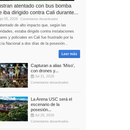
ustran atentado con bus bomba
 iba dirigido contra Cali durante...
o 05, 2026
Comentarios desactivados
tentado de alto impacto que, según las
ridades, estaba dirigido contra instalaciones
tares y policiales en Cali fue frustrado por la
cía Nacional a dos días de la posesión...
Leer más
Capturan a alias ‘Miso’,
con drones y...
Jul 31, 2026
Comentarios desactivados
La Arena USC será el
escenario de la
posesión...
Jul 28, 2026
Comentarios desactivados