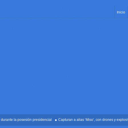
Inicio
nte la posesión presidencial
Capturan a alias ‘Miso’, con drones y explosivos 