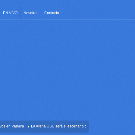
EN VIVO
Nosotros
Contacto
en Palmira
La Arena USC será el escenario de la posesión presidencial de Abela