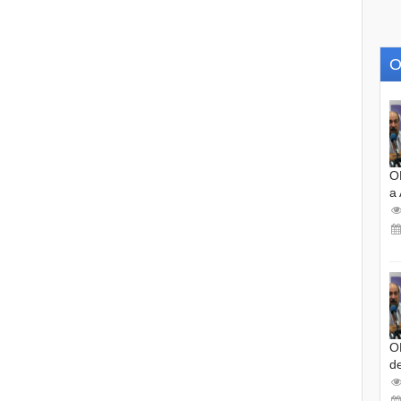
O
O
a
O
d