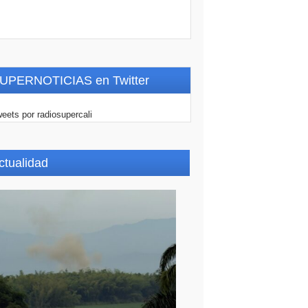
UPERNOTICIAS en Twitter
eets por radiosupercali
ctualidad