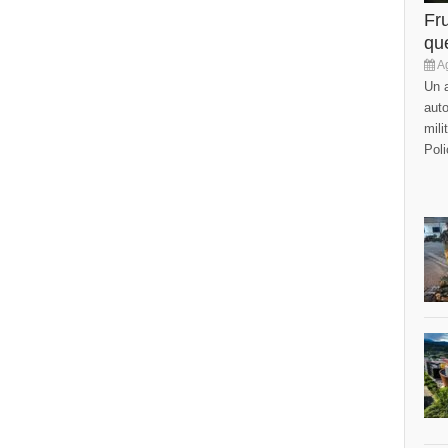
Fr
que
Ag
Un a
auto
mili
Poli