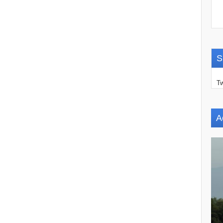
S
Tw
A