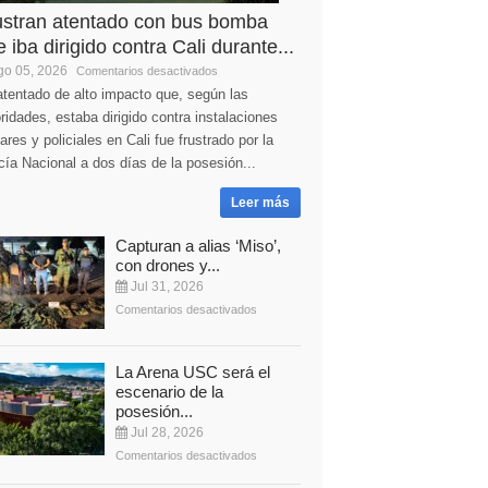
ustran atentado con bus bomba
 iba dirigido contra Cali durante...
o 05, 2026
Comentarios desactivados
tentado de alto impacto que, según las
ridades, estaba dirigido contra instalaciones
tares y policiales en Cali fue frustrado por la
cía Nacional a dos días de la posesión...
Leer más
Capturan a alias ‘Miso’,
con drones y...
Jul 31, 2026
Comentarios desactivados
La Arena USC será el
escenario de la
posesión...
Jul 28, 2026
Comentarios desactivados