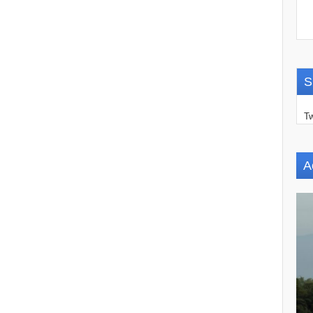
S
Tw
A