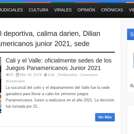
JUDICIALES
CULTURA
VIRALES
OPINIÓN
CRÓNICAS
V
al deportiva
,
calima darien
,
Dilian
S
mericanos junior 2021
,
sede
Cali y el Valle: oficialmente sedes de los
Juegos Panamericanos Junior 2021
16
Mar 28, 2019
Cali
Destacadas
,
Comentarios
desactivados
La sucursal del cielo y el departamento del Valle fue la sede
ganadora para llevar a cabo los primeros juegos
Panamericanos Junior a realizarse en el año 2021. La decisión
fue tomada por 15...
Ver Más