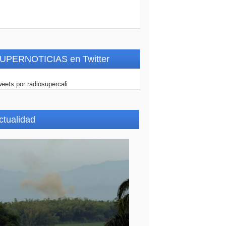
UPERNOTICIAS en Twitter
eets por radiosupercali
ctualidad