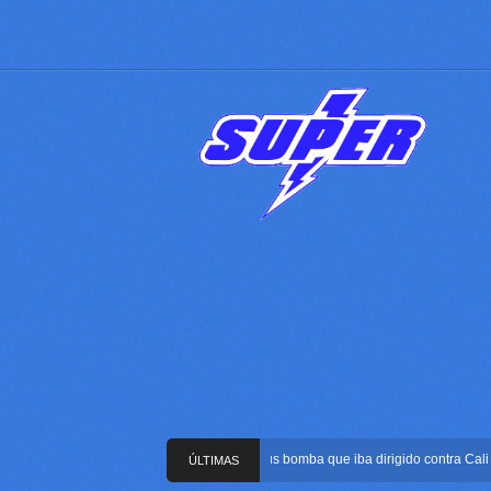
Frustran atentado con bus bomba que iba dirigido contra Cali dura
ÚLTIMAS