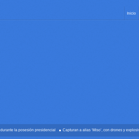
Inicio
nte la posesión presidencial
Capturan a alias ‘Miso’, con drones y explosivos 