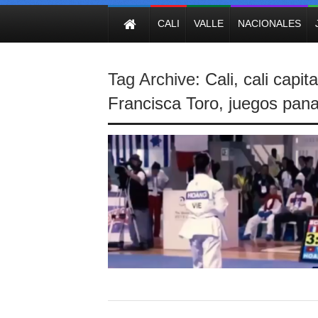
NOTICIAS
CALI
VALLE
NACIONALES
Tag Archive:
Cali
,
cali capit
Francisca Toro
,
juegos pana