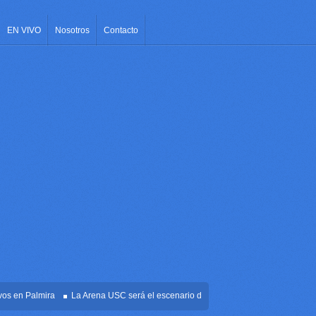
EN VIVO
Nosotros
Contacto
en Palmira
La Arena USC será el escenario de la posesión presidencial de Abela