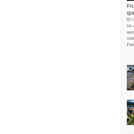
Fr
que
Ag
Un a
auto
mili
Poli