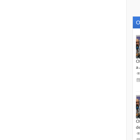
O
O
a
O
d