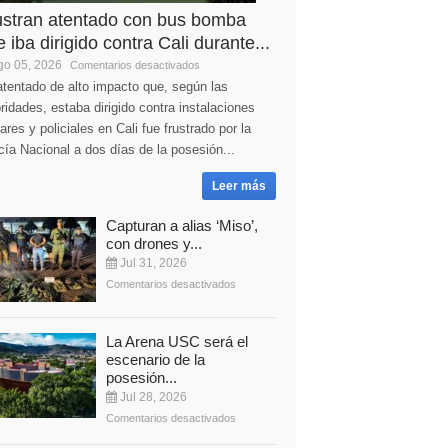
ustran atentado con bus bomba
 iba dirigido contra Cali durante...
o 05, 2026
Comentarios desactivados
tentado de alto impacto que, según las
ridades, estaba dirigido contra instalaciones
tares y policiales en Cali fue frustrado por la
cía Nacional a dos días de la posesión...
Leer más
Capturan a alias ‘Miso’,
con drones y...
Jul 31, 2026
Comentarios desactivados
La Arena USC será el
escenario de la
posesión...
Jul 28, 2026
Comentarios desactivados