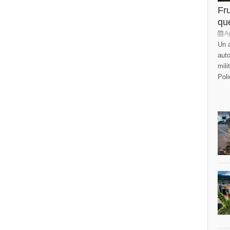
Fr
que
Ag
Un a
auto
mili
Poli