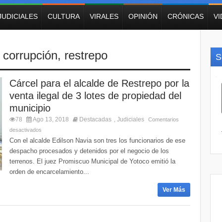
JUDICIALES
CULTURA
VIRALES
OPINIÓN
CRÓNICAS
V
,
corrupción
,
restrepo
S
Cárcel para el alcalde de Restrepo por la
venta ilegal de 3 lotes de propiedad del
municipio
78
Ago 13, 2018
Destacadas
Judiciales
,
Comentarios
desactivados
Con el alcalde Edilson Navia son tres los funcionarios de ese
despacho procesados y detenidos por el negocio de los
terrenos. El juez Promiscuo Municipal de Yotoco emitió la
orden de encarcelamiento...
Ver Más