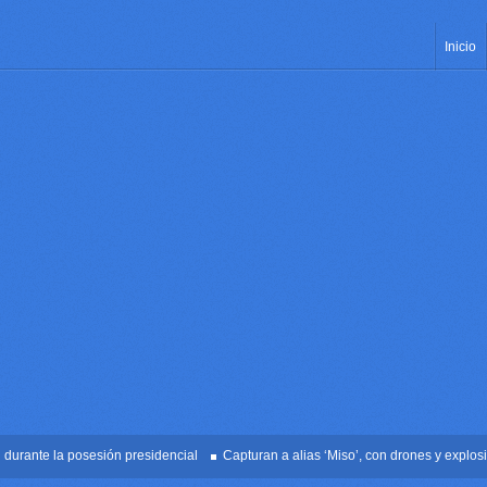
Inicio
nte la posesión presidencial
Capturan a alias ‘Miso’, con drones y explosivos 