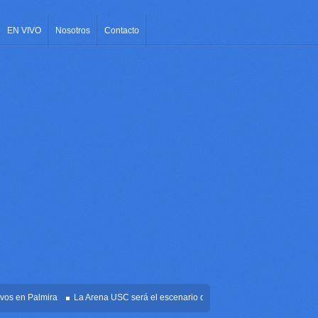
EN VIVO
Nosotros
Contacto
en Palmira
La Arena USC será el escenario de la posesión presidencial de Abela