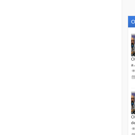
O
O
a
O
d