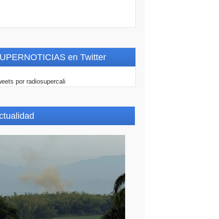
UPERNOTICIAS en Twitter
eets por radiosupercali
ctualidad