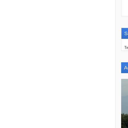
S
Tw
A