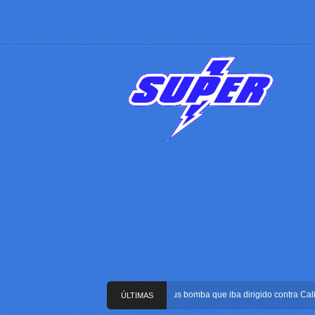
Frustran atentado con bus bomba que iba dirigido contra Cali dura
ÚLTIMAS