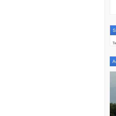
S
Tw
A