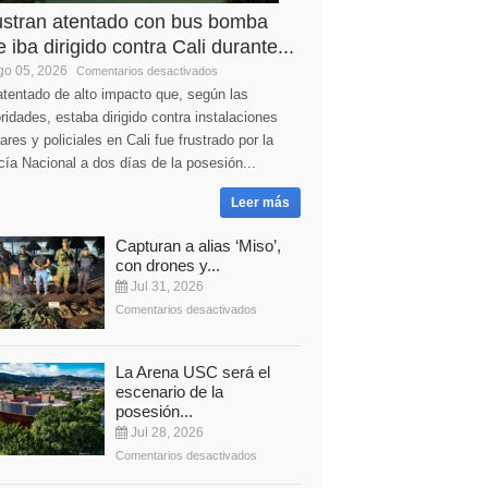
ustran atentado con bus bomba
 iba dirigido contra Cali durante...
o 05, 2026
Comentarios desactivados
tentado de alto impacto que, según las
ridades, estaba dirigido contra instalaciones
tares y policiales en Cali fue frustrado por la
cía Nacional a dos días de la posesión...
Leer más
Capturan a alias ‘Miso’,
con drones y...
Jul 31, 2026
Comentarios desactivados
La Arena USC será el
escenario de la
posesión...
Jul 28, 2026
Comentarios desactivados