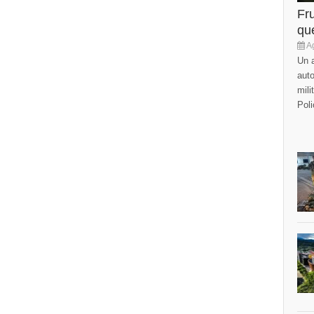
Fr
que
Ag
Un a
auto
mili
Poli