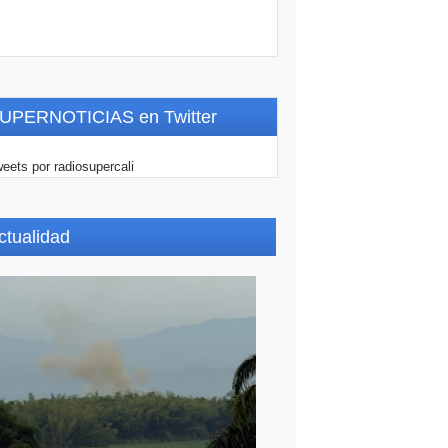
UPERNOTICIAS en Twitter
eets por radiosupercali
ctualidad