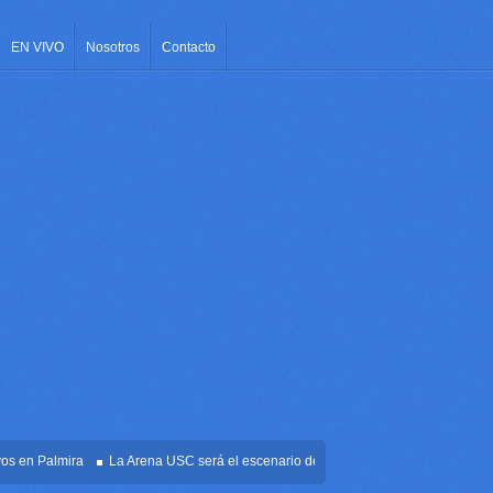
EN VIVO
Nosotros
Contacto
n Palmira
La Arena USC será el escenario de la posesión presidencial de Abelar