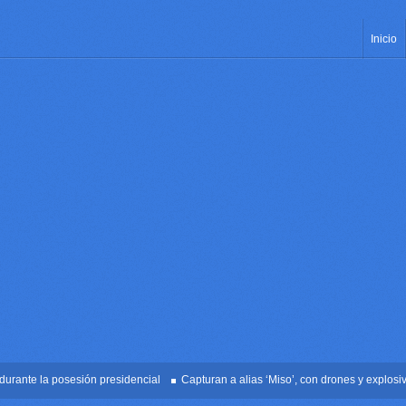
Inicio
te la posesión presidencial
Capturan a alias ‘Miso’, con drones y explosivos e