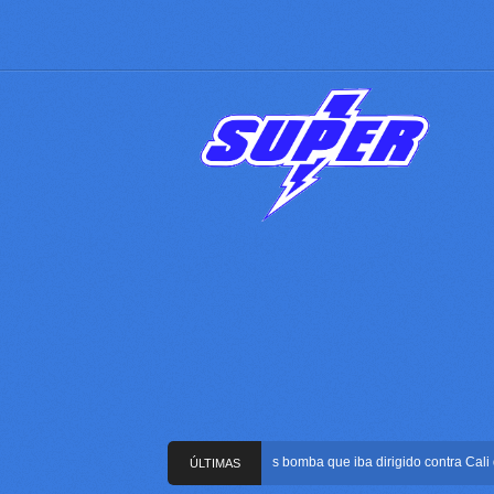
Frustran atentado con bus bomba que iba dirigido contra Cali duran
ÚLTIMAS