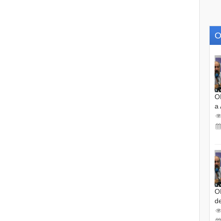
O
O
a
O
d