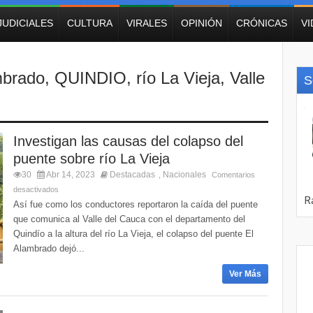
JUDICIALES
CULTURA
VIRALES
OPINIÓN
CRÓNICAS
V
mbrado
,
QUINDIO
,
río La Vieja
,
Valle
S
Investigan las causas del colapso del
puente sobre río La Vieja
30
Abr 14, 2023
Destacadas
Nacionales
,
Comentarios
desactivados
Así fue como los conductores reportaron la caída del puente
que comunica al Valle del Cauca con el departamento del
Quindío a la altura del río La Vieja, el colapso del puente El
Alambrado dejó...
Ver Más