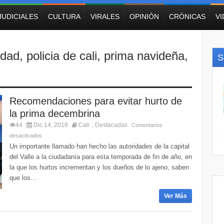
JUDICIALES
CULTURA
VIRALES
OPINIÓN
CRÓNICAS
V
idad
,
policia de cali
,
prima navideña
,
S
Recomendaciones para evitar hurto de
la prima decembrina
44
Dic 14, 2018
Cali
Destacadas
,
Comentarios
desactivados
Un importante llamado han hecho las autoridades de la capital
del Valle a la ciudadanía para esta temporada de fin de año, en
la que los hurtos incrementan y los dueños de lo ajeno, saben
que los...
Ver Más