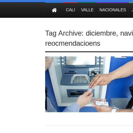
NOTICIAS
CALI
VALLE
NACIONALES
Tag Archive:
diciembre
,
nav
reocmendacioens