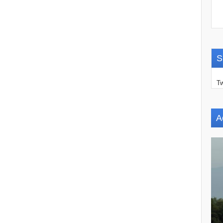
S
Tw
A