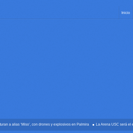
Inicio
a alias ‘Miso’, con drones y explosivos en Palmira
La Arena USC será el escena