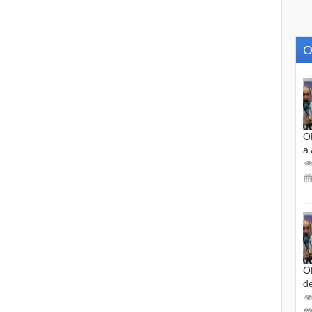
O
O
a
O
d