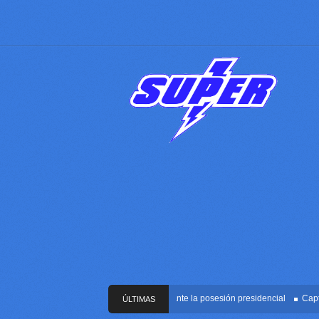
 bomba que iba dirigido contra Cali durante la posesión presidencial
Capturan 
ÚLTIMAS