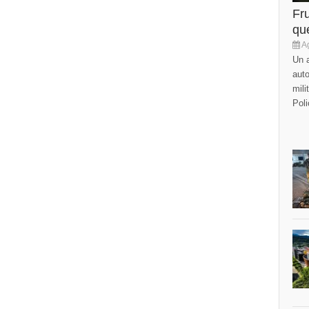
Fr
que
Ag
Un a
auto
mili
Poli