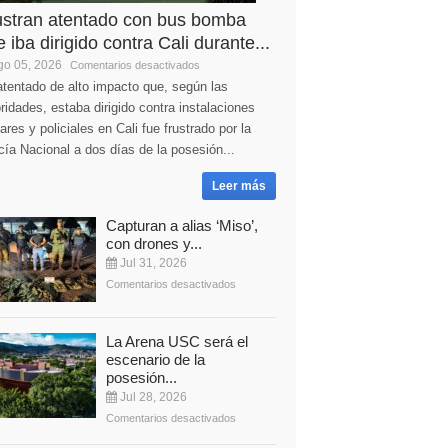
ustran atentado con bus bomba
 iba dirigido contra Cali durante...
o 05, 2026
Comentarios desactivados
tentado de alto impacto que, según las
ridades, estaba dirigido contra instalaciones
tares y policiales en Cali fue frustrado por la
cía Nacional a dos días de la posesión...
Leer más
Capturan a alias ‘Miso’,
con drones y...
Jul 31, 2026
Comentarios desactivados
La Arena USC será el
escenario de la
posesión...
Jul 28, 2026
Comentarios desactivados