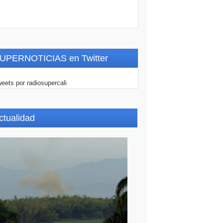
UPERNOTICIAS en Twitter
eets por radiosupercali
ctualidad