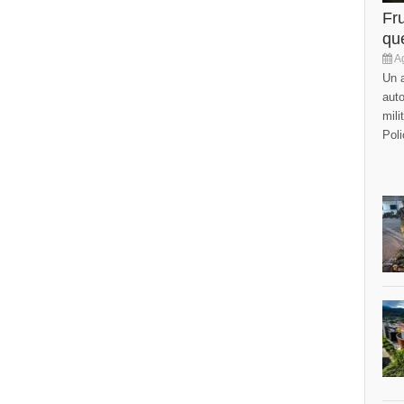
Fr
que
Ag
Un a
auto
mili
Poli