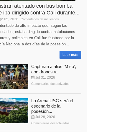
ustran atentado con bus bomba
 iba dirigido contra Cali durante...
o 05, 2026
Comentarios desactivados
tentado de alto impacto que, según las
ridades, estaba dirigido contra instalaciones
tares y policiales en Cali fue frustrado por la
cía Nacional a dos días de la posesión...
Leer más
Capturan a alias ‘Miso’,
con drones y...
Jul 31, 2026
Comentarios desactivados
La Arena USC será el
escenario de la
posesión...
Jul 28, 2026
Comentarios desactivados