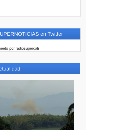
UPERNOTICIAS en Twitter
eets por radiosupercali
ctualidad