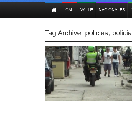
NOTICIAS
CALI
VALLE
NACIONALES
Tag Archive:
policias
,
polici