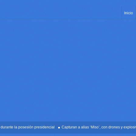
Inicio
nte la posesión presidencial
Capturan a alias ‘Miso’, con drones y explosivos 