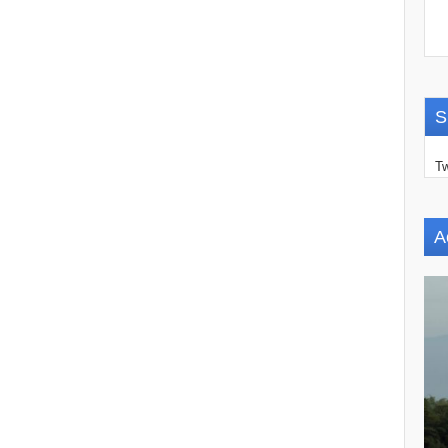
S
Tw
A