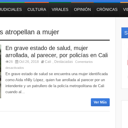
JUDICIALES
CULTURA
VIRALES
OPINIÓN
CRÓNICAS
V
as atropellan a mujer
S
En grave estado de salud, mujer
arrollada, al parecer, por policías en Cali
26
Oct 26, 2018
Cali
Destacadas
,
Comentarios
desactivados
En grave estado de salud se encuentra una mujer identificada
como Aida nNlly López, quien fue arrollada al parecer por un
intendente y un patrullero de la policía metropolitana de Cali
cuando al...
Ver Más