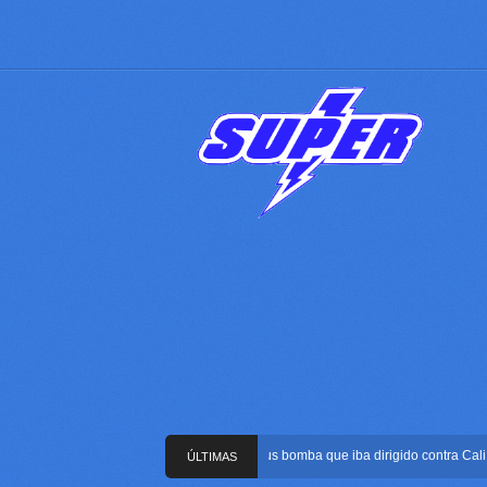
Frustran atentado con bus bomba que iba dirigido contra Cali dura
ÚLTIMAS