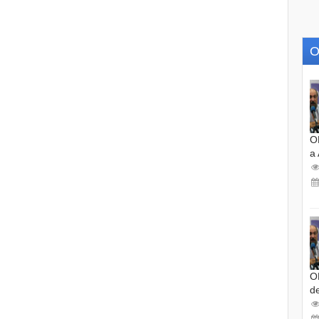
O
O
a
O
d