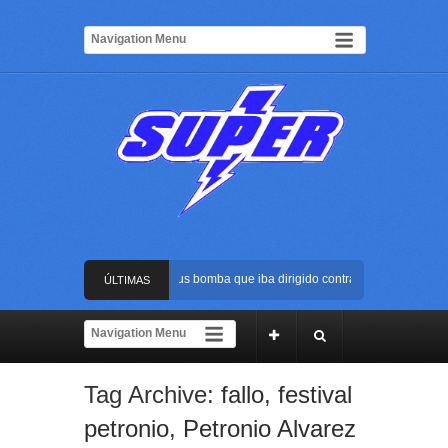
Frustran atentado con bus bomba que iba dirigido contra Cali durante la po
ÚLTIMAS
La Arena USC será el escenario de la posesión presidencial de Abelardo de
NOTICIAS
Golpe al ELN: capturan en Buenaventura a presunto reclutador de menores 
Tag Archive:
fallo
,
festival
Rápida reacción policial evitó que presunto agresor escapara tras atacar a 
petronio
,
Petronio Alvarez
Frustran atentado con bus bomba que iba dirigido contra Cali durante la po