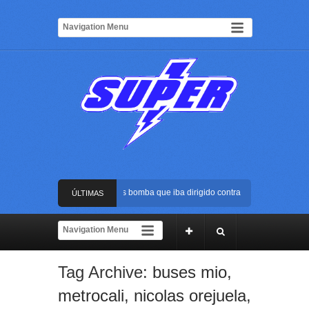
Frustran atentado con bus bomba que iba dirigido contra Cali durante la pos
ÚLTIMAS
La Arena USC será el escenario de la posesión presidencial de Abelardo de l
NOTICIAS
Golpe al ELN: capturan en Buenaventura a presunto reclutador de menores y 
Tag Archive:
buses mio
,
Rápida reacción policial evitó que presunto agresor escapara tras atacar a u
metrocali
,
nicolas orejuela
,
Frustran atentado con bus bomba que iba dirigido contra Cali durante la pos