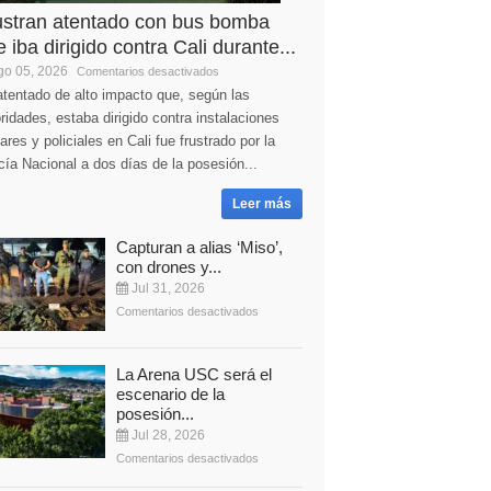
ustran atentado con bus bomba
 iba dirigido contra Cali durante...
o 05, 2026
Comentarios desactivados
tentado de alto impacto que, según las
ridades, estaba dirigido contra instalaciones
tares y policiales en Cali fue frustrado por la
cía Nacional a dos días de la posesión...
Leer más
Capturan a alias ‘Miso’,
con drones y...
Jul 31, 2026
Comentarios desactivados
La Arena USC será el
escenario de la
posesión...
Jul 28, 2026
Comentarios desactivados