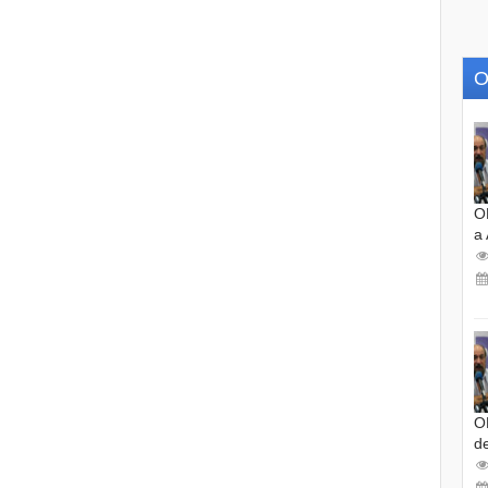
O
O
a
O
d