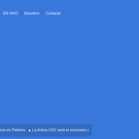
EN VIVO
Nosotros
Contacto
en Palmira
La Arena USC será el escenario de la posesión presidencial de Abela