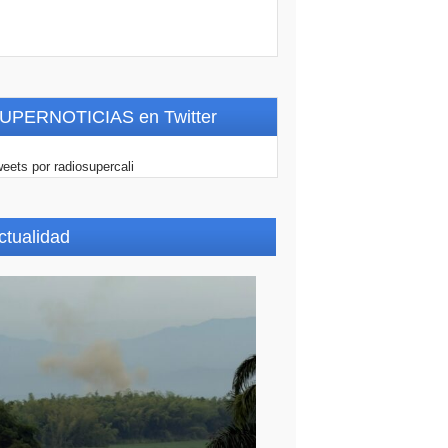
UPERNOTICIAS en Twitter
eets por radiosupercali
ctualidad