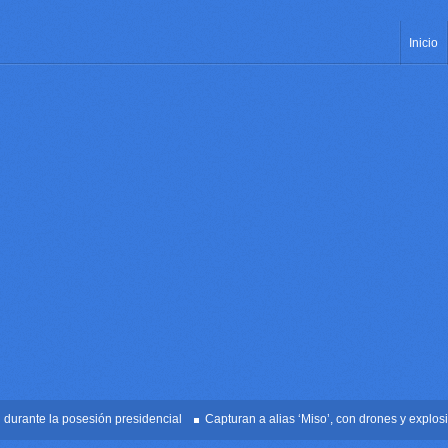
Inicio
nte la posesión presidencial
Capturan a alias ‘Miso’, con drones y explosivos 