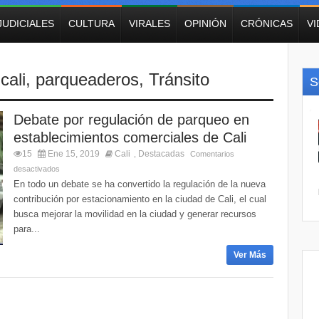
JUDICIALES
CULTURA
VIRALES
OPINIÓN
CRÓNICAS
V
cali
,
parqueaderos
,
Tránsito
S
Debate por regulación de parqueo en
establecimientos comerciales de Cali
15
Ene 15, 2019
Cali
Destacadas
,
Comentarios
desactivados
En todo un debate se ha convertido la regulación de la nueva
contribución por estacionamiento en la ciudad de Cali, el cual
busca mejorar la movilidad en la ciudad y generar recursos
para...
Ver Más