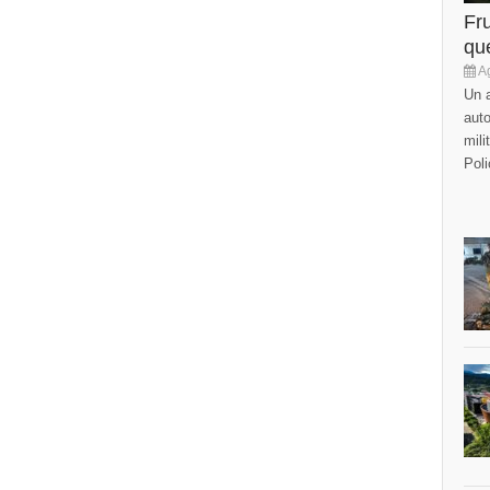
Fr
que
Ag
Un a
auto
mili
Poli