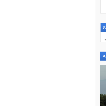
S
Tw
A