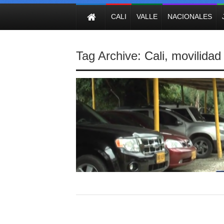
NOTICIAS
CALI
VALLE
NACIONALES
Tag Archive:
Cali
,
movilidad 