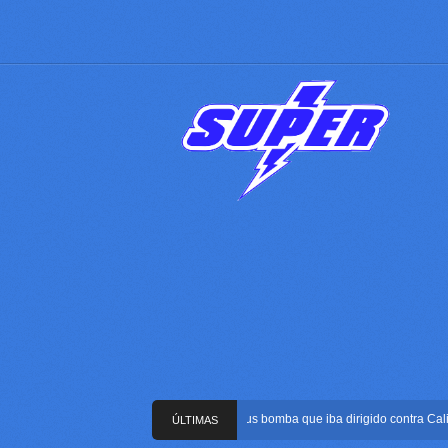
Frustran atentado con bus bomba que iba dirigido contra Cali dura
ÚLTIMAS