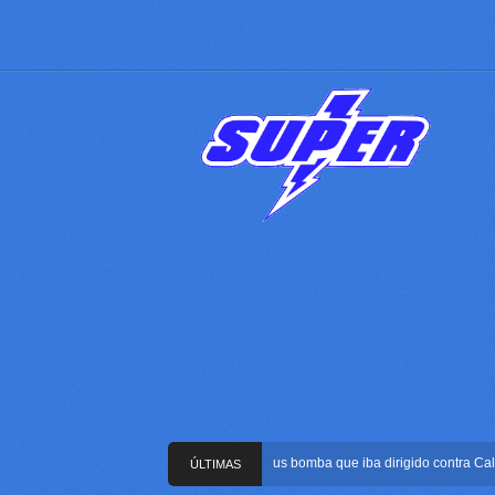
Frustran atentado con bus bomba que iba dirigido contra Cali dur
ÚLTIMAS