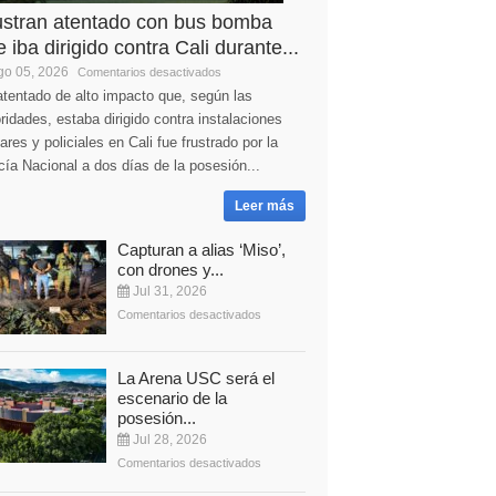
ustran atentado con bus bomba
 iba dirigido contra Cali durante...
o 05, 2026
Comentarios desactivados
tentado de alto impacto que, según las
ridades, estaba dirigido contra instalaciones
tares y policiales en Cali fue frustrado por la
cía Nacional a dos días de la posesión...
Leer más
Capturan a alias ‘Miso’,
con drones y...
Jul 31, 2026
Comentarios desactivados
La Arena USC será el
escenario de la
posesión...
Jul 28, 2026
Comentarios desactivados