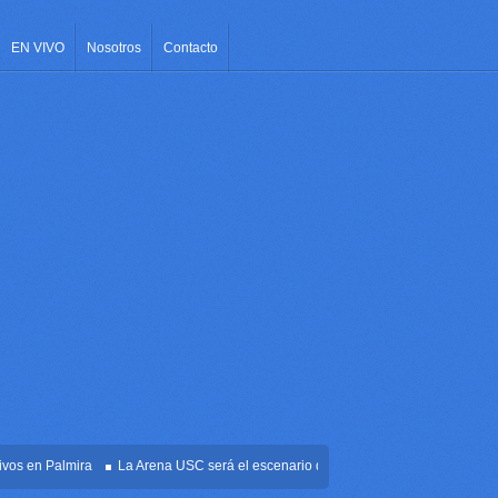
EN VIVO
Nosotros
Contacto
en Palmira
La Arena USC será el escenario de la posesión presidencial de Abela