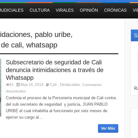
JUDICIALES
CULTURA
VIRALES
OPINIÓN
CRÓNICAS
V
midaciones
,
pablo uribe
,
S
de cali
,
whatsapp
Subsecretario de seguridad de Cali
denuncia intimidaciones a través de
Whatsapp
61
May 16, 2019
Cali
Destacadas
,
Comentarios
desactivados
Continúa el proceso de la Personería municipal de Cali contra
del sub secretario de seguridad y justicia, JUAN PABLO
URIBE el cual inhabilita al funcionario por seis meses de
ejercer su cargo al...
Ver Más