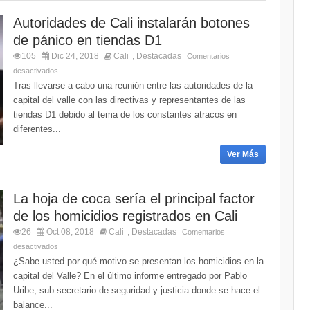
Autoridades de Cali instalarán botones
de pánico en tiendas D1
105
Dic 24, 2018
Cali
Destacadas
,
Comentarios
desactivados
Tras llevarse a cabo una reunión entre las autoridades de la
capital del valle con las directivas y representantes de las
tiendas D1 debido al tema de los constantes atracos en
diferentes...
Ver Más
La hoja de coca sería el principal factor
de los homicidios registrados en Cali
26
Oct 08, 2018
Cali
Destacadas
,
Comentarios
desactivados
¿Sabe usted por qué motivo se presentan los homicidios en la
capital del Valle? En el último informe entregado por Pablo
Uribe, sub secretario de seguridad y justicia donde se hace el
balance...