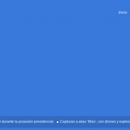
Inicio
ante la posesión presidencial
Capturan a alias ‘Miso’, con drones y explosivos 