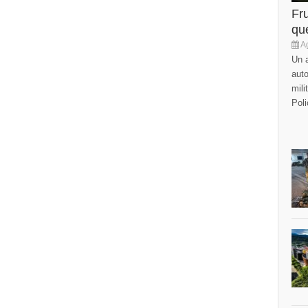
Fr
que
Ag
Un a
auto
mili
Poli