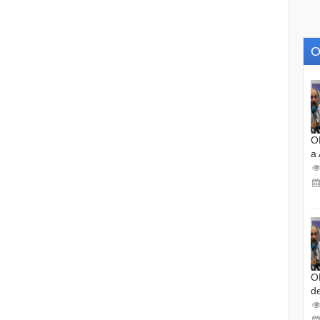
O
O
a
O
d