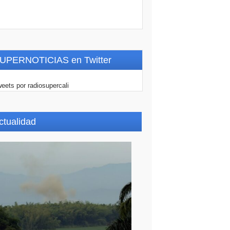
UPERNOTICIAS en Twitter
eets por radiosupercali
ctualidad