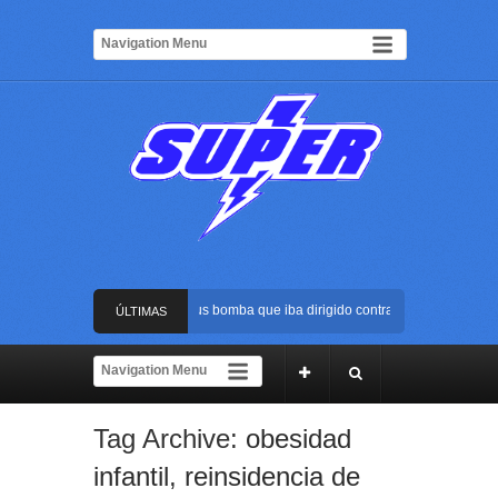
Frustran atentado con bus bomba que iba dirigido contra Cali durante la po
ÚLTIMAS
La Arena USC será el escenario de la posesión presidencial de Abelardo de 
NOTICIAS
Golpe al ELN: capturan en Buenaventura a presunto reclutador de menores y
Tag Archive:
obesidad
Rápida reacción policial evitó que presunto agresor escapara tras atacar a 
infantil
,
reinsidencia de
Frustran atentado con bus bomba que iba dirigido contra Cali durante la po