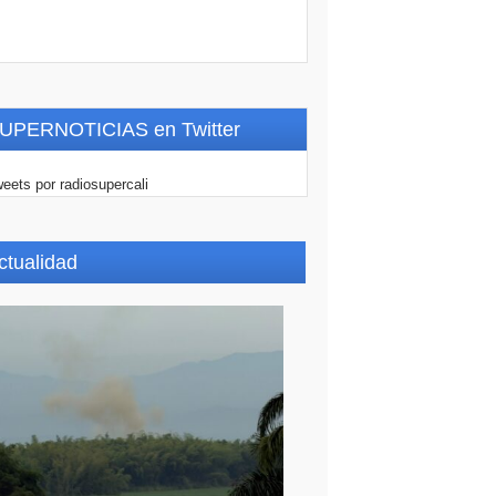
UPERNOTICIAS en Twitter
eets por radiosupercali
ctualidad