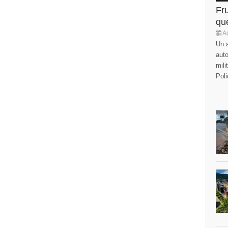
Fr
que
Ag
Un a
auto
mili
Poli