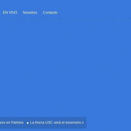
EN VIVO
Nosotros
Contacto
en Palmira
La Arena USC será el escenario de la posesión presidencial de Abela