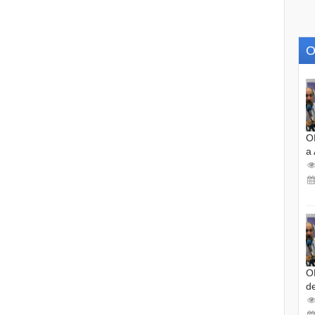
O
O
a
O
d