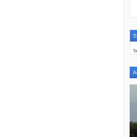
S
Tw
A