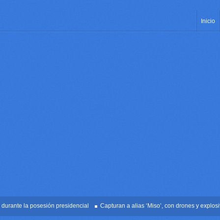
Inicio
nte la posesión presidencial
Capturan a alias ‘Miso’, con drones y explosivos 