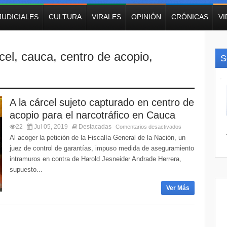
JUDICIALES
CULTURA
VIRALES
OPINIÓN
CRÓNICAS
V
cel
,
cauca
,
centro de acopio
,
S
A la cárcel sujeto capturado en centro de
acopio para el narcotráfico en Cauca
22
Jul 05, 2019
Destacadas
Comentarios desactivados
Al acoger la petición de la Fiscalía General de la Nación, un
juez de control de garantías, impuso medida de aseguramiento
intramuros en contra de Harold Jesneider Andrade Herrera,
supuesto...
Ver Más