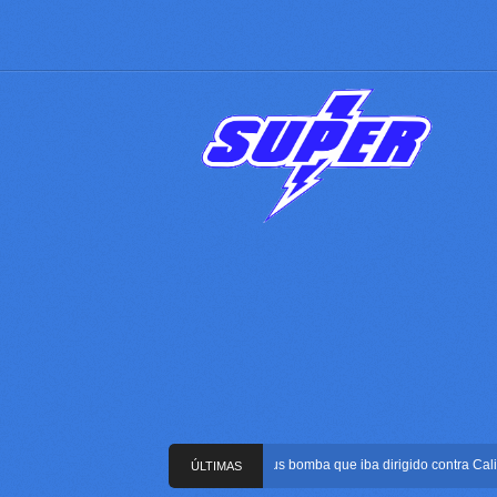
Frustran atentado con bus bomba que iba dirigido contra Cali dura
ÚLTIMAS