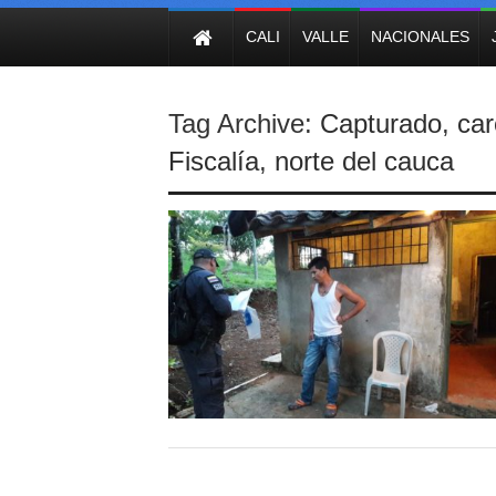
NOTICIAS
CALI
VALLE
NACIONALES
Tag Archive:
Capturado
,
car
Fiscalía
,
norte del cauca