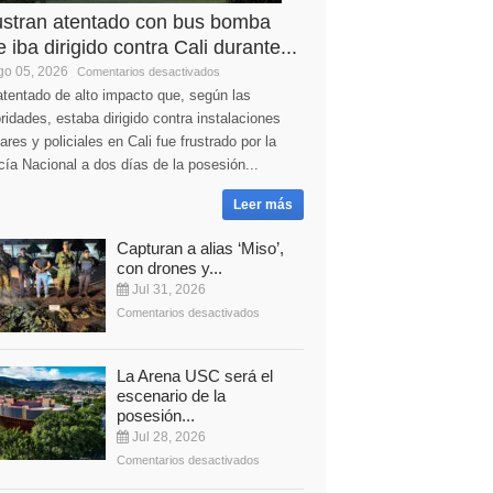
ustran atentado con bus bomba
 iba dirigido contra Cali durante...
o 05, 2026
Comentarios desactivados
tentado de alto impacto que, según las
ridades, estaba dirigido contra instalaciones
tares y policiales en Cali fue frustrado por la
cía Nacional a dos días de la posesión...
Leer más
Capturan a alias ‘Miso’,
con drones y...
Jul 31, 2026
Comentarios desactivados
La Arena USC será el
escenario de la
posesión...
Jul 28, 2026
Comentarios desactivados