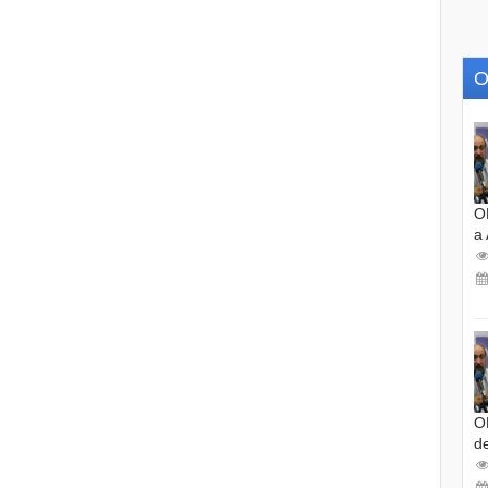
O
O
a
O
d