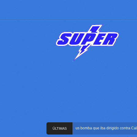
Frustran atentado con bus bomba que iba dirigido contra Cali dur
ÚLTIMAS