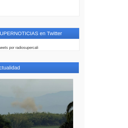
UPERNOTICIAS en Twitter
eets por radiosupercali
ctualidad