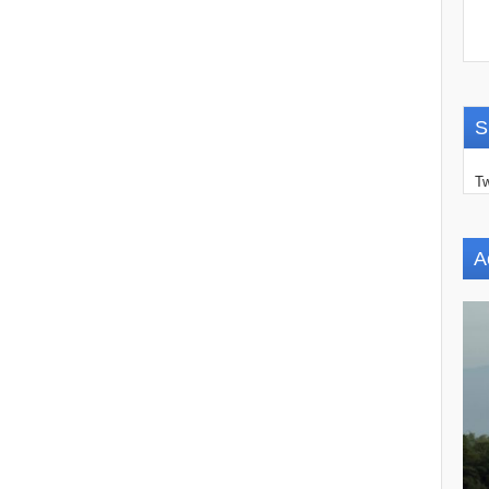
S
Tw
A