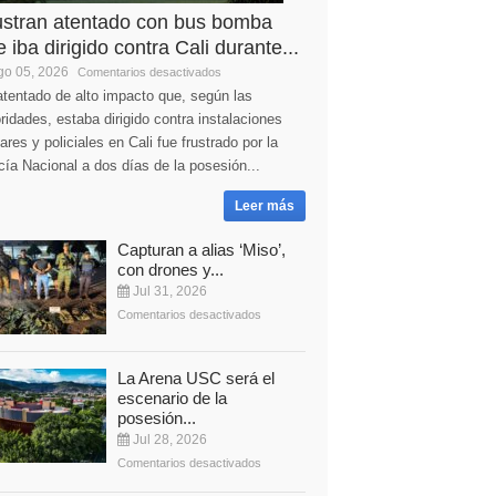
ustran atentado con bus bomba
 iba dirigido contra Cali durante...
o 05, 2026
Comentarios desactivados
tentado de alto impacto que, según las
ridades, estaba dirigido contra instalaciones
tares y policiales en Cali fue frustrado por la
cía Nacional a dos días de la posesión...
Leer más
Capturan a alias ‘Miso’,
con drones y...
Jul 31, 2026
Comentarios desactivados
La Arena USC será el
escenario de la
posesión...
Jul 28, 2026
Comentarios desactivados