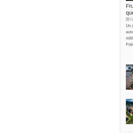
Fr
que
Ag
Un a
auto
mili
Poli