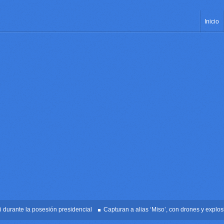
Inicio
ante la posesión presidencial
Capturan a alias ‘Miso’, con drones y explosivos