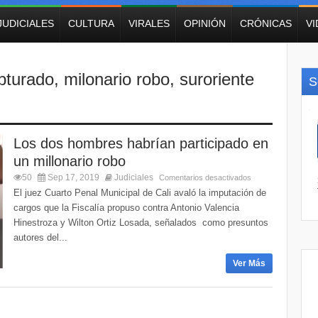
JUDICIALES
CULTURA
VIRALES
OPINIÓN
CRÓNICAS
V
pturado
,
milonario robo
,
suroriente
S
Los dos hombres habrían participado en
un millonario robo
50
Sep 17, 2019
Judiciales
Comentarios desactivados
El juez Cuarto Penal Municipal de Cali avaló la imputación de
cargos que la Fiscalía propuso contra Antonio Valencia
Hinestroza y Wilton Ortiz Losada, señalados como presuntos
autores del...
Ver Más