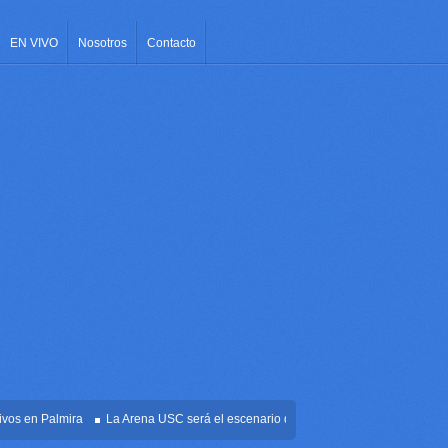
EN VIVO
Nosotros
Contacto
 en Palmira
La Arena USC será el escenario de la posesión presidencial de Abel