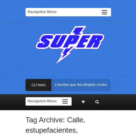
Frustran atentado con bus bomba que iba dirigido contra Cali durante la pos
ÚLTIMAS
La Arena USC será el escenario de la posesión presidencial de Abelardo de l
NOTICIAS
Golpe al ELN: capturan en Buenaventura a presunto reclutador de menores y
Tag Archive:
Calle
,
Rápida reacción policial evitó que presunto agresor escapara tras atacar a u
estupefacientes
,
Frustran atentado con bus bomba que iba dirigido contra Cali durante la pos