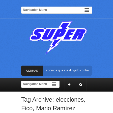
Frustran atentado con bus bomba que iba dirigido contra Cali durante la pos
ÚLTIMAS
La Arena USC será el escenario de la posesión presidencial de Abelardo de l
NOTICIAS
Golpe al ELN: capturan en Buenaventura a presunto reclutador de menores y
Tag Archive:
elecciones
,
Rápida reacción policial evitó que presunto agresor escapara tras atacar a u
Fico
,
Mario Ramírez
Frustran atentado con bus bomba que iba dirigido contra Cali durante la pos