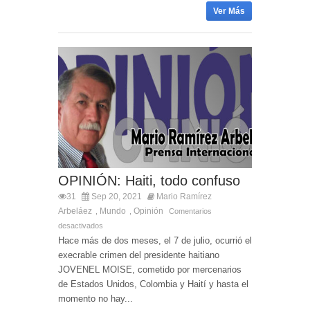
Ver Más
OPINIÓN: Haiti, todo confuso
31
Sep 20, 2021
Mario Ramírez
Arbeláez
Mundo
Opinión
,
,
Comentarios
desactivados
Hace más de dos meses, el 7 de julio, ocurrió el
execrable crimen del presidente haitiano
JOVENEL MOISE, cometido por mercenarios
de Estados Unidos, Colombia y Haití y hasta el
momento no hay...