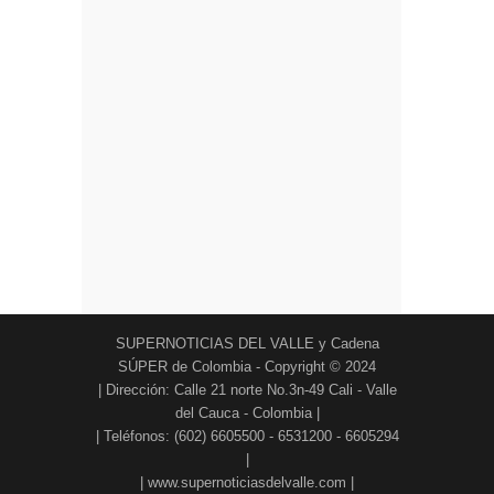
SUPERNOTICIAS DEL VALLE y Cadena
SÚPER de Colombia - Copyright © 2024
| Dirección: Calle 21 norte No.3n-49 Cali - Valle
del Cauca - Colombia |
| Teléfonos: (602) 6605500 - 6531200 - 6605294
|
| www.supernoticiasdelvalle.com |