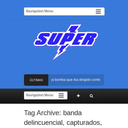
Frustran atentado con bus bomba que iba dirigido contra Cali durante la po
ÚLTIMAS
La Arena USC será el escenario de la posesión presidencial de Abelardo de 
NOTICIAS
Golpe al ELN: capturan en Buenaventura a presunto reclutador de menores 
Tag Archive:
banda
Rápida reacción policial evitó que presunto agresor escapara tras atacar a 
delincuencial
,
capturados
,
Frustran atentado con bus bomba que iba dirigido contra Cali durante la po