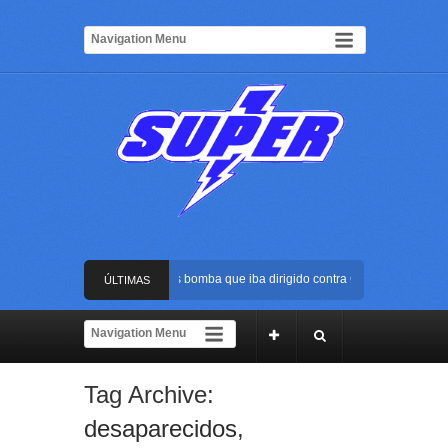
Frustran atentado con bus bomba que iba dirigido contra Cali durante la pose
ÚLTIMAS
La Arena USC será el escenario de la posesión presidencial de Abelardo de la
NOTICIAS
Golpe al ELN: capturan en Buenaventura a presunto reclutador de menores y a
Tag Archive:
Rápida reacción policial evitó que presunto agresor escapara tras atacar a un
desaparecidos
,
Frustran atentado con bus bomba que iba dirigido contra Cali durante la pose