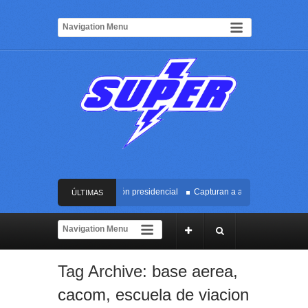
o contra Cali durante la posesión presidencial
Capturan a alias ‘Miso’, con dr
ÚLTIMAS
residencial de Abelardo de la Espriella en Cali
NOTICIAS
nto reclutador de menores y articulador de propaganda terrorista en Cauca y Vall
Tag Archive:
base aerea
,
sor escapara tras atacar a una mujer en el centro de Cali
cacom
,
escuela de viacion
o contra Cali durante la posesión presidencial