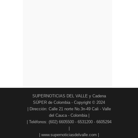
SUPERNOTICIAS DEL VALLE y Cadena
SÚPER de Colombia - Copyright © 2024
| Dirección: Calle 21 norte No.3n-49 Cali - Valle
del Cauca - Colombia |
| Teléfonos: (602) 6605500 - 6531200 - 6605294
|
| www.supernoticiasdelvalle.com |