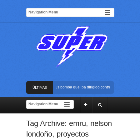
Frustran atentado con bus bomba que iba dirigido contra Cali durante la po
ÚLTIMAS
La Arena USC será el escenario de la posesión presidencial de Abelardo de 
NOTICIAS
Golpe al ELN: capturan en Buenaventura a presunto reclutador de menores y
Tag Archive:
emru
,
nelson
Rápida reacción policial evitó que presunto agresor escapara tras atacar a 
londoño
,
proyectos
Frustran atentado con bus bomba que iba dirigido contra Cali durante la po