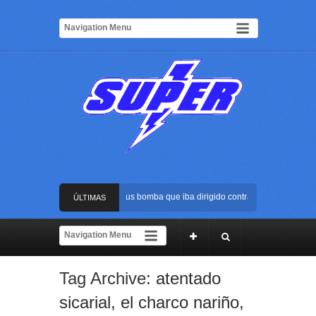
Frustran atentado con bus bomba que iba dirigido contra Cali durante la po
ÚLTIMAS
La Arena USC será el escenario de la posesión presidencial de Abelardo de 
NOTICIAS
Golpe al ELN: capturan en Buenaventura a presunto reclutador de menores 
Tag Archive:
atentado
Rápida reacción policial evitó que presunto agresor escapara tras atacar a 
sicarial
,
el charco nariño
,
Frustran atentado con bus bomba que iba dirigido contra Cali durante la po