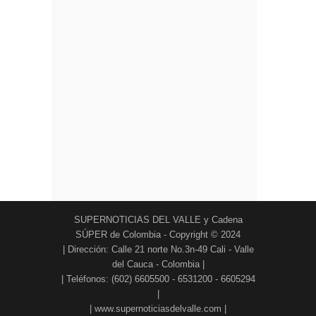
SUPERNOTICIAS DEL VALLE y Cadena
SÚPER de Colombia - Copyright © 2024
| Dirección: Calle 21 norte No.3n-49 Cali - Valle
del Cauca - Colombia |
| Teléfonos: (602) 6605500 - 6531200 - 6605294
|
| www.supernoticiasdelvalle.com |