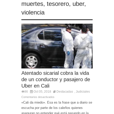
muertes
,
tesorero
,
uber
,
violencia
Atentado sicarial cobra la vida
de un conductor y pasajero de
Uber en Cali
86
Oct 05, 2018
Destacadas
Judiciales
,
Comentarios desactivados
«Cali da miedo». Esa es la frase que a diario se
escucha por parte de los caleños quienes
aseguran no entender qué está pasando en la