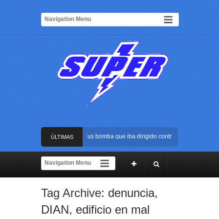
Frustran atentado con bus bomba que iba dirigido contra Cali durante la p
ÚLTIMAS
La Arena USC será el escenario de la posesión presidencial de Abelardo de
NOTICIAS
Golpe al ELN: capturan en Buenaventura a presunto reclutador de menores 
Tag Archive:
denuncia
,
Rápida reacción policial evitó que presunto agresor escapara tras atacar a
DIAN
,
edificio en mal
Frustran atentado con bus bomba que iba dirigido contra Cali durante la p