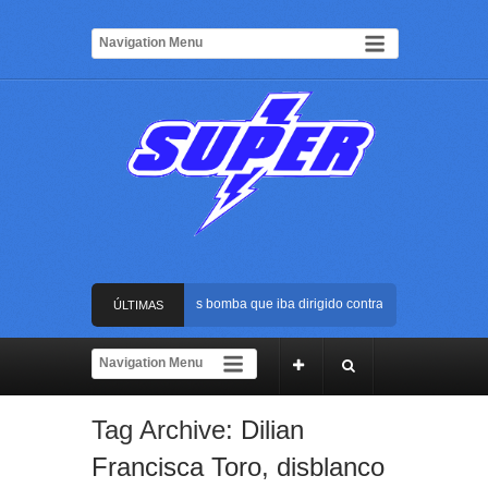
Frustran atentado con bus bomba que iba dirigido contra Cali durante la pos
ÚLTIMAS
La Arena USC será el escenario de la posesión presidencial de Abelardo de l
NOTICIAS
Golpe al ELN: capturan en Buenaventura a presunto reclutador de menores y
Tag Archive:
Dilian
Rápida reacción policial evitó que presunto agresor escapara tras atacar a u
Francisca Toro
,
disblanco
Frustran atentado con bus bomba que iba dirigido contra Cali durante la pos