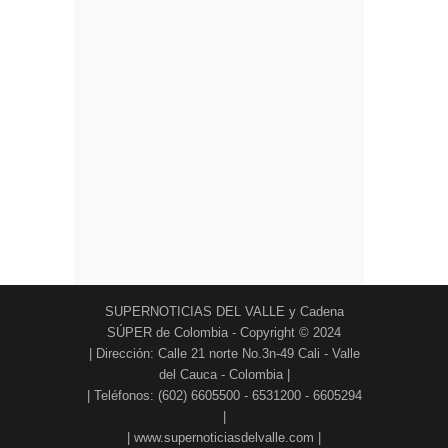
SUPERNOTICIAS DEL VALLE y Cadena
SÚPER de Colombia - Copyright © 2024
| Dirección: Calle 21 norte No.3n-49 Cali - Valle
del Cauca - Colombia |
| Teléfonos: (602) 6605500 - 6531200 - 6605294
|
| www.supernoticiasdelvalle.com |