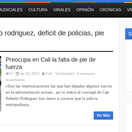
JUDICIALES
CULTURA
VIRALES
OPINIÓN
CRÓNICAS
V
o rodriguez
,
deficit de policias
,
pie
S
Preocupa en Cali la falta de pie de
fuerza
57
Jul 24, 2019
Cali
Destacadas
,
Comentarios
desactivados
«Son las improvisaciones las que han dejados algunos vacíos
en la administración actual», así lo indicó el concejal de Cali
Roberto Rodríguez tras darse a conocer que la policía
metropolitana...
Ver Más