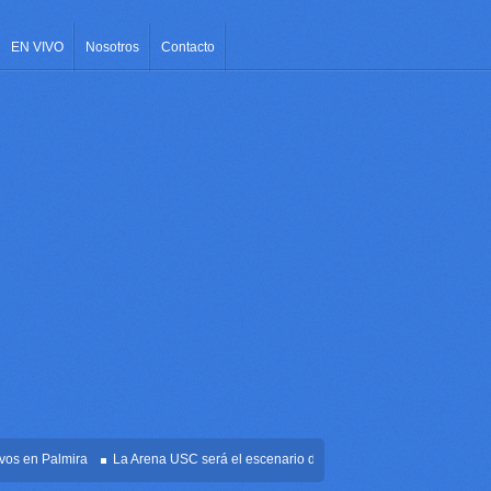
EN VIVO
Nosotros
Contacto
en Palmira
La Arena USC será el escenario de la posesión presidencial de Abela