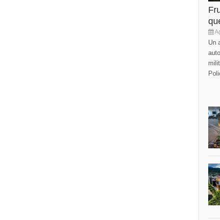
Fr
que
Ag
Un a
auto
mili
Poli