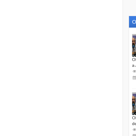
O
O
a
O
d