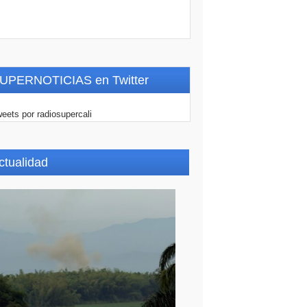
UPERNOTICIAS en Twitter
eets por radiosupercali
ctualidad