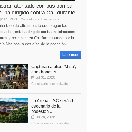
ustran atentado con bus bomba
 iba dirigido contra Cali durante...
o 05, 2026
Comentarios desactivados
tentado de alto impacto que, según las
ridades, estaba dirigido contra instalaciones
tares y policiales en Cali fue frustrado por la
cía Nacional a dos días de la posesión...
Leer más
Capturan a alias ‘Miso’,
con drones y...
Jul 31, 2026
Comentarios desactivados
La Arena USC será el
escenario de la
posesión...
Jul 28, 2026
Comentarios desactivados