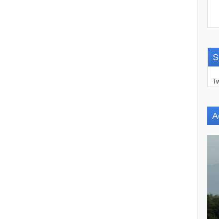
S
Tw
A