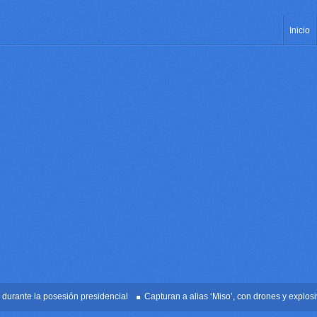
Inicio
nte la posesión presidencial
Capturan a alias ‘Miso’, con drones y explosivos 