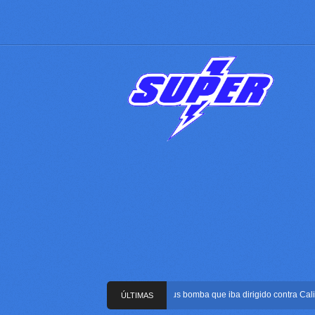
Frustran atentado con bus bomba que iba dirigido contra Cali dura
ÚLTIMAS