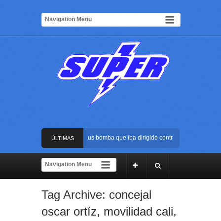
Frustran atentado con bus bomba que iba dirigido contra Cali durante la po
ÚLTIMAS
La Arena USC será el escenario de la posesión presidencial de Abelardo de
NOTICIAS
Golpe al ELN: capturan en Buenaventura a presunto reclutador de menores 
Tag Archive:
concejal
Rápida reacción policial evitó que presunto agresor escapara tras atacar a 
oscar ortíz
,
movilidad cali
,
Frustran atentado con bus bomba que iba dirigido contra Cali durante la po