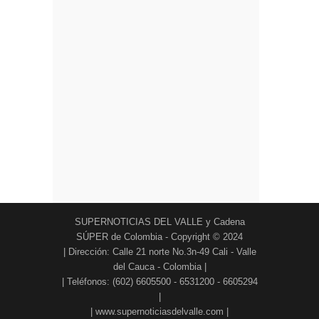
SUPERNOTICIAS DEL VALLE y Cadena
SÚPER de Colombia - Copyright © 2024
| Dirección: Calle 21 norte No.3n-49 Cali - Valle
del Cauca - Colombia |
| Teléfonos: (602) 6605500 - 6531200 - 6605294
|
| www.supernoticiasdelvalle.com |