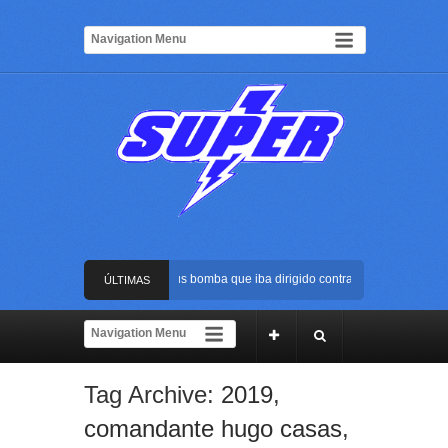
Frustran atentado con bus bomba que iba dirigido contra Cali durante la po
ÚLTIMAS
La Arena USC será el escenario de la posesión presidencial de Abelardo de 
NOTICIAS
Golpe al ELN: capturan en Buenaventura a presunto reclutador de menores y
Tag Archive:
2019
,
Rápida reacción policial evitó que presunto agresor escapara tras atacar a 
comandante hugo casas
,
Frustran atentado con bus bomba que iba dirigido contra Cali durante la po