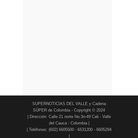
SUPERNOTICIAS DEL VALLE y Cadena
SÚPER de Colombia - Copyright © 2024
| Dirección: Calle 21 norte No.3n-49 Cali - Valle
del Cauca - Colombia |
| Teléfonos: (602) 6605500 - 6531200 - 6605294
|