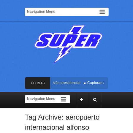
ido contra Cali durante la posesión presidencial
Capturan a alias ‘Miso’, con d
ÚLTIMAS
 presidencial de Abelardo de la Espriella en Cali
NOTICIAS
unto reclutador de menores y articulador de propaganda terrorista en Cauca y Va
Tag Archive:
aeropuerto
resor escapara tras atacar a una mujer en el centro de Cali
internacional alfonso
ido contra Cali durante la posesión presidencial