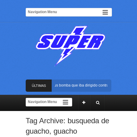
Frustran atentado con bus bomba que iba dirigido contra Cali durante la po
ÚLTIMAS
La Arena USC será el escenario de la posesión presidencial de Abelardo de 
NOTICIAS
Golpe al ELN: capturan en Buenaventura a presunto reclutador de menores y
Tag Archive:
busqueda de
Rápida reacción policial evitó que presunto agresor escapara tras atacar a 
guacho
,
guacho
Frustran atentado con bus bomba que iba dirigido contra Cali durante la po