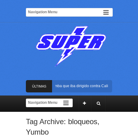
Frustran atentado con bus bomba que iba dirigido contra Cali durante la posesión 
ÚLTIMAS
La Arena USC será el escenario de la posesión presidencial de Abelardo de la Espr
NOTICIAS
Golpe al ELN: capturan en Buenaventura a presunto reclutador de menores y articu
Tag Archive:
bloqueos
,
Rápida reacción policial evitó que presunto agresor escapara tras atacar a una muj
Yumbo
Frustran atentado con bus bomba que iba dirigido contra Cali durante la posesión 