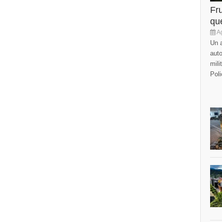
Fr
que
Ag
Un a
auto
mili
Poli