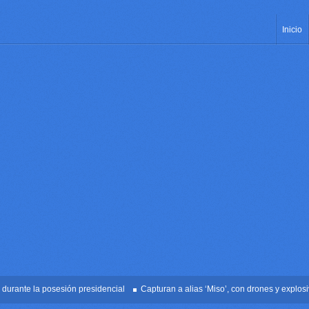
Inicio
ante la posesión presidencial
Capturan a alias ‘Miso’, con drones y explosivos