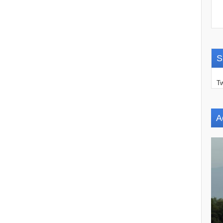
S
Tw
A