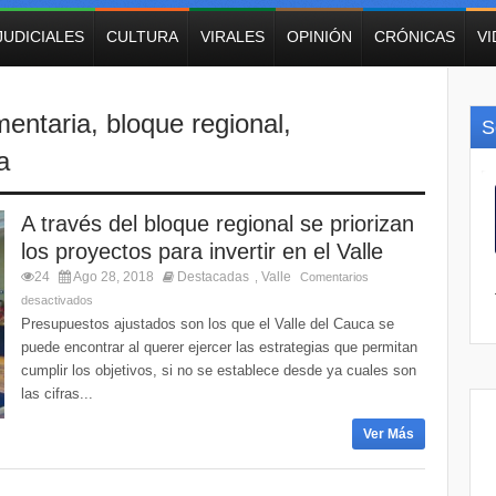
JUDICIALES
CULTURA
VIRALES
OPINIÓN
CRÓNICAS
V
mentaria
,
bloque regional
,
S
a
A través del bloque regional se priorizan
los proyectos para invertir en el Valle
24
Ago 28, 2018
Destacadas
Valle
,
Comentarios
desactivados
Presupuestos ajustados son los que el Valle del Cauca se
puede encontrar al querer ejercer las estrategias que permitan
cumplir los objetivos, si no se establece desde ya cuales son
las cifras...
Ver Más