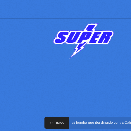
Frustran atentado con bus bomba que iba dirigido contra Cali dur
ÚLTIMAS