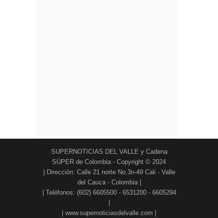
SUPERNOTICIAS DEL VALLE y Cadena
SÚPER de Colombia - Copyright © 2024
| Dirección: Calle 21 norte No.3n-49 Cali - Valle
del Cauca - Colombia |
| Teléfonos: (602) 6605500 - 6531200 - 6605294
|
| www.supernoticiasdelvalle.com |