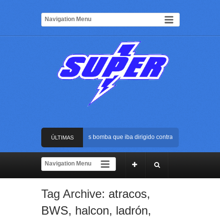
Frustran atentado con bus bomba que iba dirigido contra Cali durante la po
ÚLTIMAS
La Arena USC será el escenario de la posesión presidencial de Abelardo de 
NOTICIAS
Golpe al ELN: capturan en Buenaventura a presunto reclutador de menores y
Tag Archive:
atracos
,
Rápida reacción policial evitó que presunto agresor escapara tras atacar a 
BWS
,
halcon
,
ladrón
,
Frustran atentado con bus bomba que iba dirigido contra Cali durante la po