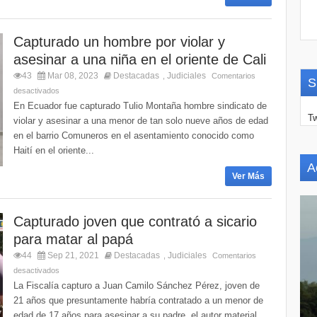
Capturado un hombre por violar y
asesinar a una niña en el oriente de Cali
43
Mar 08, 2023
Destacadas
Judiciales
,
Comentarios
S
desactivados
En Ecuador fue capturado Tulio Montaña hombre sindicato de
Tw
violar y asesinar a una menor de tan solo nueve años de edad
en el barrio Comuneros en el asentamiento conocido como
Haití en el oriente...
A
Ver Más
Capturado joven que contrató a sicario
para matar al papá
44
Sep 21, 2021
Destacadas
Judiciales
,
Comentarios
desactivados
La Fiscalía capturo a Juan Camilo Sánchez Pérez, joven de
21 años que presuntamente habría contratado a un menor de
edad de 17 años para asesinar a su padre, el autor material