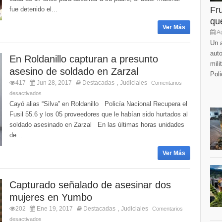
Fr
fue detenido el...
que
Ver Más
Ag
Un a
auto
En Roldanillo capturan a presunto
mili
asesino de soldado en Zarzal
Poli
417
Jun 28, 2017
Destacadas
Judiciales
,
Comentarios
desactivados
Cayó alias “Silva” en Roldanillo Policía Nacional Recupera el
Fusil 55.6 y los 05 proveedores que le habían sido hurtados al
soldado asesinado en Zarzal En las últimas horas unidades
de...
Ver Más
Capturado señalado de asesinar dos
mujeres en Yumbo
202
Ene 19, 2017
Destacadas
Judiciales
,
Comentarios
desactivados