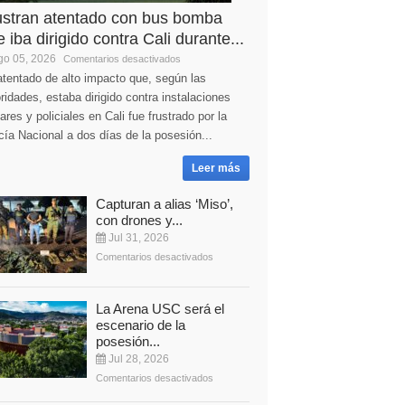
ustran atentado con bus bomba
 iba dirigido contra Cali durante...
o 05, 2026
Comentarios desactivados
tentado de alto impacto que, según las
ridades, estaba dirigido contra instalaciones
tares y policiales en Cali fue frustrado por la
cía Nacional a dos días de la posesión...
Leer más
Capturan a alias ‘Miso’,
con drones y...
Jul 31, 2026
Comentarios desactivados
La Arena USC será el
escenario de la
posesión...
Jul 28, 2026
Comentarios desactivados