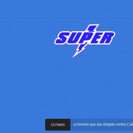
Frustran atentado con bus bomba que iba dirigido contra Cali duran
ÚLTIMAS