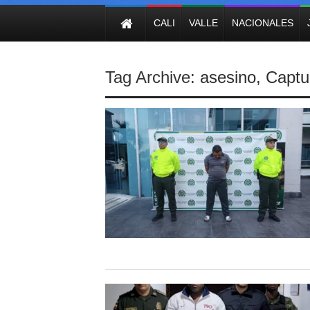
NOTICIAS
CALI
VALLE
NACIONALES
Tag Archive:
asesino
,
Captu