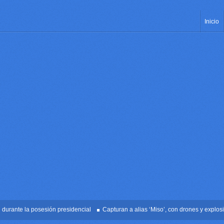
Inicio
te la posesión presidencial
Capturan a alias ‘Miso’, con drones y explosivos e