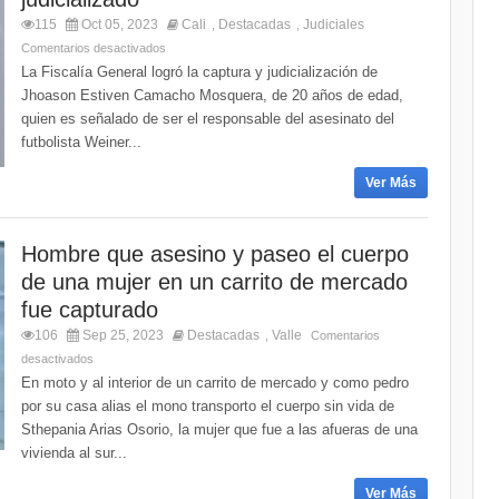
115
Oct 05, 2023
Cali
Destacadas
Judiciales
,
,
Comentarios desactivados
La Fiscalía General logró la captura y judicialización de
Jhoason Estiven Camacho Mosquera, de 20 años de edad,
quien es señalado de ser el responsable del asesinato del
futbolista Weiner...
Ver Más
Hombre que asesino y paseo el cuerpo
de una mujer en un carrito de mercado
fue capturado
106
Sep 25, 2023
Destacadas
Valle
,
Comentarios
desactivados
En moto y al interior de un carrito de mercado y como pedro
por su casa alias el mono transporto el cuerpo sin vida de
Sthepania Arias Osorio, la mujer que fue a las afueras de una
vivienda al sur...
Ver Más