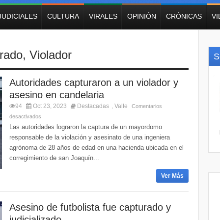
JUDICIALES
CULTURA
VIRALES
OPINIÓN
CRÓNICAS
V
rado
,
Violador
S
Autoridades capturaron a un violador y
asesino en candelaria
94
Oct 23, 2023
Destacadas
Valle
,
Comentarios
desactivados
Las autoridades lograron la captura de un mayordomo
responsable de la violación y asesinato de una ingeniera
agrónoma de 28 años de edad en una hacienda ubicada en el
corregimiento de san Joaquín...
Ver Más
Asesino de futbolista fue capturado y
judicializado