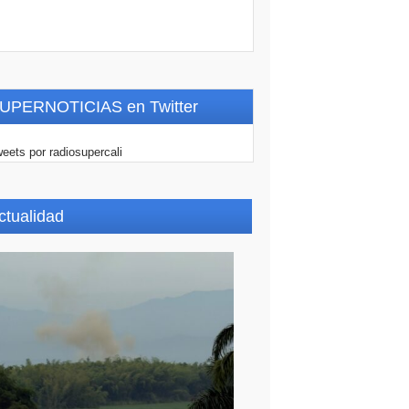
UPERNOTICIAS en Twitter
eets por radiosupercali
ctualidad