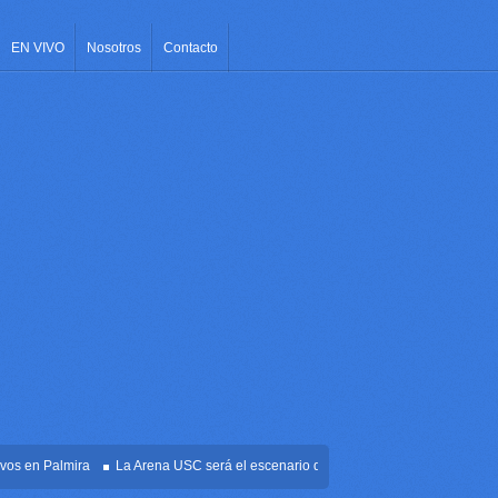
EN VIVO
Nosotros
Contacto
n Palmira
La Arena USC será el escenario de la posesión presidencial de Abelar