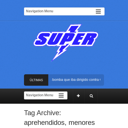
Frustran atentado con bus bomba que iba dirigido contra Cali durante la pos
ÚLTIMAS
La Arena USC será el escenario de la posesión presidencial de Abelardo de l
NOTICIAS
Golpe al ELN: capturan en Buenaventura a presunto reclutador de menores y 
Tag Archive:
Rápida reacción policial evitó que presunto agresor escapara tras atacar a un
aprehendidos
,
menores
Frustran atentado con bus bomba que iba dirigido contra Cali durante la pos