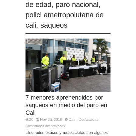
de edad
,
paro nacional
,
polici ametropolutana de
cali
,
saqueos
7 menores aprehendidos por
saqueos en medio del paro en
Cali
20
Nov 26, 2019
Cali
Destacadas
,
Comentarios desactivados
Electrodomésticos y motocicletas son algunos