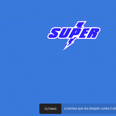
Frustran atentado con bus bomba que iba dirigido contra Cali dur
ÚLTIMAS