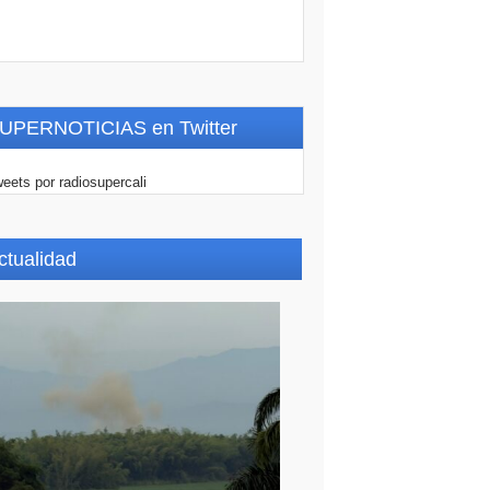
UPERNOTICIAS en Twitter
eets por radiosupercali
ctualidad