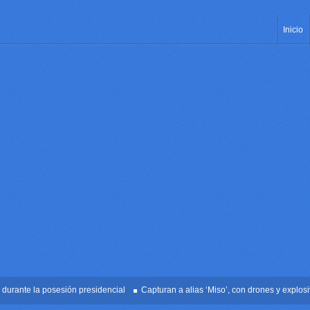
Inicio
ante la posesión presidencial
Capturan a alias ‘Miso’, con drones y explosivos