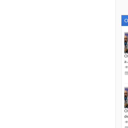
O
O
a
O
d