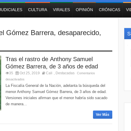
JUDICIALES
CULTURA
VIRALES
OPINIÓN
CRÓNICAS
V
l Gómez Barrera
,
desaparecido
,
S
Tras el rastro de Anthony Samuel
Gómez Barrera, de 3 años de edad
35
Oct 25, 2019
Cali
Destacadas
,
Comentarios
desactivados
La Fiscalía General de la Nación, adelanta la búsqueda del
menor Anthony Samuel Gómez Barrera, de 3 años de edad.
Versiones iniciales afirman que el menor habría sido sacado
de manera...
Ver Más