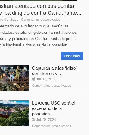
ustran atentado con bus bomba
 iba dirigido contra Cali durante...
o 05, 2026
Comentarios desactivados
tentado de alto impacto que, según las
ridades, estaba dirigido contra instalaciones
tares y policiales en Cali fue frustrado por la
cía Nacional a dos días de la posesión...
Leer más
Capturan a alias ‘Miso’,
con drones y...
Jul 31, 2026
Comentarios desactivados
La Arena USC será el
escenario de la
posesión...
Jul 28, 2026
Comentarios desactivados