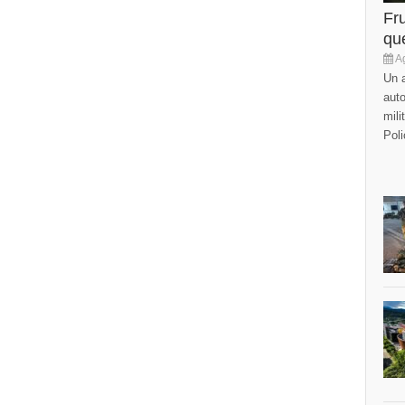
Fr
que
Ag
Un a
auto
mili
Poli