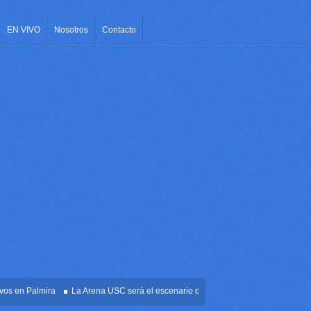
EN VIVO
Nosotros
Contacto
 en Palmira
La Arena USC será el escenario de la posesión presidencial de Abel