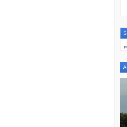
S
Tw
A