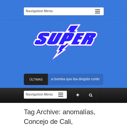
Frustran atentado con bus bomba que iba dirigido contra Cali durante la po
ÚLTIMAS
La Arena USC será el escenario de la posesión presidencial de Abelardo de 
NOTICIAS
Golpe al ELN: capturan en Buenaventura a presunto reclutador de menores y
Tag Archive:
anomalías
,
Rápida reacción policial evitó que presunto agresor escapara tras atacar a 
Concejo de Cali
,
Frustran atentado con bus bomba que iba dirigido contra Cali durante la po