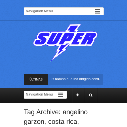
Frustran atentado con bus bomba que iba dirigido contra Cali durante la po
ÚLTIMAS
La Arena USC será el escenario de la posesión presidencial de Abelardo de 
NOTICIAS
Golpe al ELN: capturan en Buenaventura a presunto reclutador de menores 
Tag Archive:
angelino
Rápida reacción policial evitó que presunto agresor escapara tras atacar a 
garzon
,
costa rica
,
Frustran atentado con bus bomba que iba dirigido contra Cali durante la po