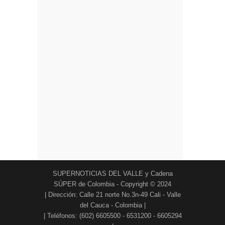
SUPERNOTICIAS DEL VALLE y Cadena
SÚPER de Colombia - Copyright © 2024
| Dirección: Calle 21 norte No.3n-49 Cali - Valle
del Cauca - Colombia |
| Teléfonos: (602) 6605500 - 6531200 - 6605294