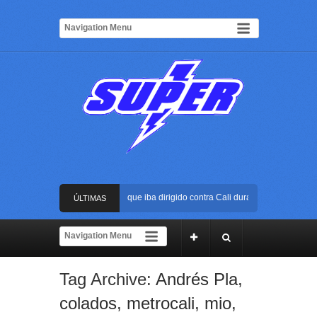
stran atentado con bus bomba que iba dirigido contra Cali durante la posesión pre
ÚLTIMAS
Arena USC será el escenario de la posesión presidencial de Abelardo de la Espriel
NOTICIAS
pe al ELN: capturan en Buenaventura a presunto reclutador de menores y articula
Tag Archive:
Andrés Pla
,
ida reacción policial evitó que presunto agresor escapara tras atacar a una mujer 
colados
,
metrocali
,
mio
,
stran atentado con bus bomba que iba dirigido contra Cali durante la posesión pre