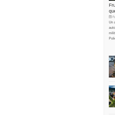
Fr
que
Ag
Un a
auto
mili
Poli