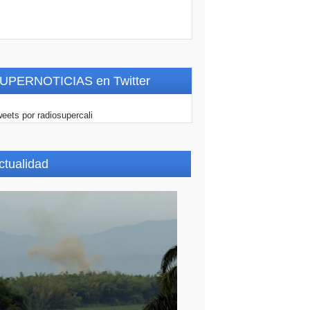
UPERNOTICIAS en Twitter
eets por radiosupercali
ctualidad