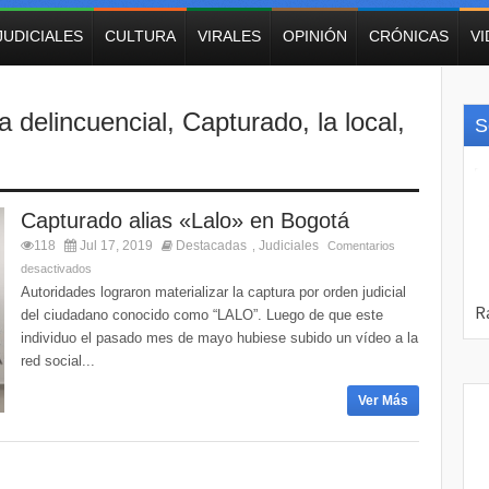
JUDICIALES
CULTURA
VIRALES
OPINIÓN
CRÓNICAS
V
a delincuencial
,
Capturado
,
la local
,
S
Capturado alias «Lalo» en Bogotá
118
Jul 17, 2019
Destacadas
Judiciales
,
Comentarios
desactivados
Autoridades lograron materializar la captura por orden judicial
del ciudadano conocido como “LALO”. Luego de que este
individuo el pasado mes de mayo hubiese subido un vídeo a la
red social...
Ver Más