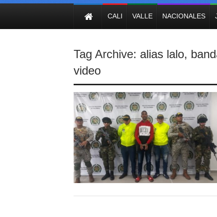
NOTICIAS
CALI
VALLE
NACIONALES
Tag Archive:
alias lalo
,
band
video