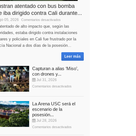
ustran atentado con bus bomba
 iba dirigido contra Cali durante...
o 05, 2026
Comentarios desactivados
tentado de alto impacto que, según las
ridades, estaba dirigido contra instalaciones
tares y policiales en Cali fue frustrado por la
cía Nacional a dos días de la posesión...
Leer más
Capturan a alias ‘Miso’,
con drones y...
Jul 31, 2026
Comentarios desactivados
La Arena USC será el
escenario de la
posesión...
Jul 28, 2026
Comentarios desactivados