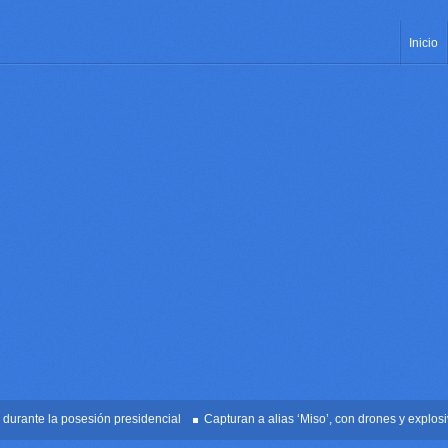
Inicio
nte la posesión presidencial
Capturan a alias ‘Miso’, con drones y explosivos 