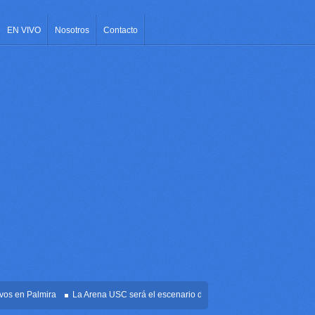
EN VIVO
Nosotros
Contacto
en Palmira
La Arena USC será el escenario de la posesión presidencial de Abela