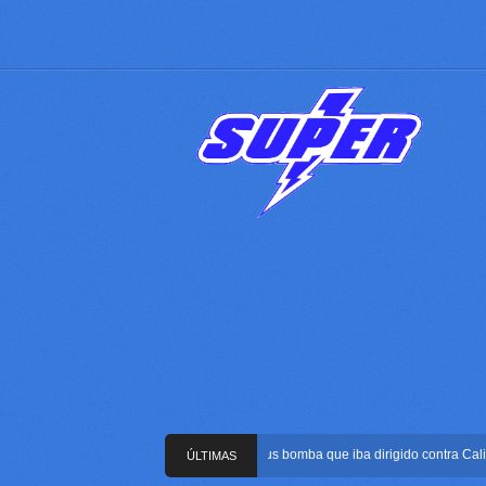
Frustran atentado con bus bomba que iba dirigido contra Cali dura
ÚLTIMAS