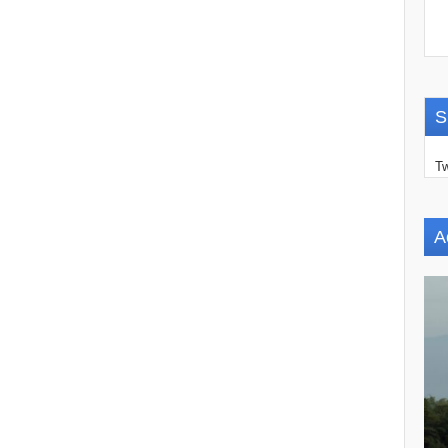
S
Tw
A