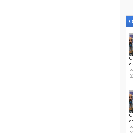
O
O
a
O
d